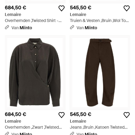
684,50 €
545,50 €
Lemaire
Lemaire
Overhemden ,Twisted Shirt -
Truien & Vesten ,Bruin ,Wol Top
Bruin
- Zwart
Van
Miinto
Van
Miinto
684,50 €
545,50 €
Lemaire
Lemaire
Overhemden ,Zwart ,Twisted
Jeans ,Bruin ,Katoen Twisted
Shirt - Grijs
Broeken - Bruin
Van
Miinto
Van
Miinto