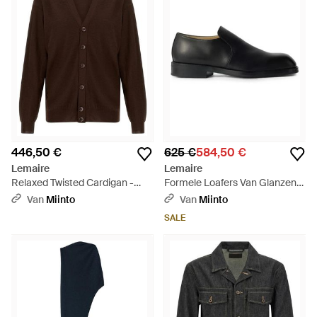
446,50 €
625 €
584,50 €
Lemaire
Lemaire
Relaxed Twisted Cardigan -
Formele Loafers Van Glanzend
Bruin
Leer - Zwart
Van
Miinto
Van
Miinto
SALE