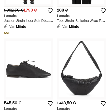
1.892,50 €
1.798 €
288 €
Lemaire
Lemaire
Jassen ,Bruin ,Leer Soft Db Jas
Tops ,Bruin ,Ballerina Wrap Top
- Bruin
- Zwart
Van
Miinto
Van
Miinto
SALE
545,50 €
1.418,50 €
Lemaire
Lemaire