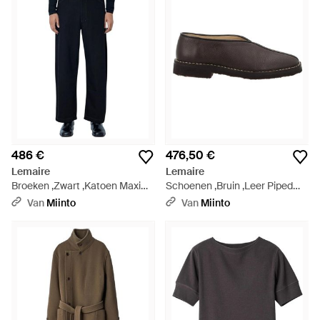
486 €
476,50 €
Lemaire
Lemaire
Broeken ,Zwart ,Katoen Maxi
Schoenen ,Bruin ,Leer Piped
Werkbroek - Blauw
Crepe Slippers - Bruin
Van
Miinto
Van
Miinto