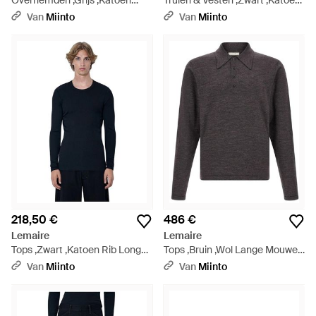
Overhemden ,Grijs ,Katoen
Truien & Vesten ,Zwart ,Katoen
Fitted Top - Grijs
Rib Long Sleeve Top - Zwart
Van
Miinto
Van
Miinto
218,50 €
486 €
Lemaire
Lemaire
Tops ,Zwart ,Katoen Rib Long
Tops ,Bruin ,Wol Lange Mouwen
Sleeve Top - Blauw
Poloshirt - Grijs
Van
Miinto
Van
Miinto