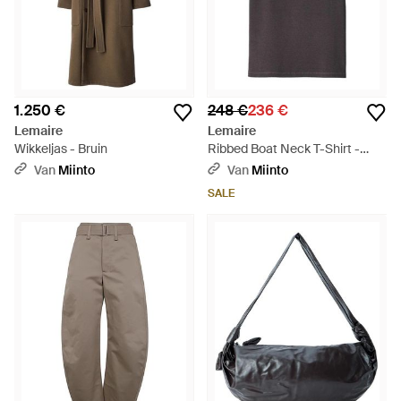
1.250 €
248 €
236 €
Lemaire
Lemaire
Wikkeljas - Bruin
Ribbed Boat Neck T-Shirt -
Zwart
Van
Miinto
Van
Miinto
SALE