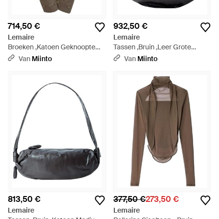
714,50 €
932,50 €
Lemaire
Lemaire
Broeken ,Katoen Geknoopte
Tassen ,Bruin ,Leer Grote
Tapered Broek - Bruin
Zachte Croissant Tas - Zwart
Van
Miinto
Van
Miinto
813,50 €
377,50 €
273,50 €
Lemaire
Lemaire