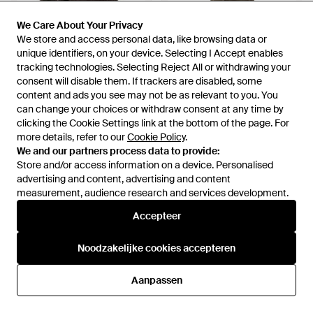
We Care About Your Privacy
We Care About Your Privacy
We store and access personal data, like browsing data or
We store and access personal data, like browsing data or
unique identifiers, on your device. Selecting I Accept enables
unique identifiers, on your device. Selecting I Accept enables
218,50 €
1.271,50 €
tracking technologies. Selecting Reject All or withdrawing your
tracking technologies. Selecting Reject All or withdrawing your
Lemaire
Lemaire
consent will disable them. If trackers are disabled, some
consent will disable them. If trackers are disabled, some
Accessoires ,Bruin ,Wol
Jassen ,Groen ,Wol Omslagjas
content and ads you see may not be as relevant to you. You
content and ads you see may not be as relevant to you. You
Driemaalige Merinowol Sjaal -
Met Ceintuur - Bruin
Van
Miinto
Van
Miinto
can change your choices or withdraw consent at any time by
can change your choices or withdraw consent at any time by
Zwart
clicking the Cookie Settings link at the bottom of the page. For
clicking the Cookie Settings link at the bottom of the page. For
more details, refer to our
more details, refer to our
Cookie Policy
Cookie Policy
.
.
We and our partners process data to provide:
We and our partners process data to provide:
Store and/or access information on a device. Personalised
Store and/or access information on a device. Personalised
advertising and content, advertising and content
advertising and content, advertising and content
measurement, audience research and services development.
measurement, audience research and services development.
Accepteer
Accepteer
Noodzakelijke cookies accepteren
Noodzakelijke cookies accepteren
Aanpassen
Aanpassen
446,50 €
228,50 €