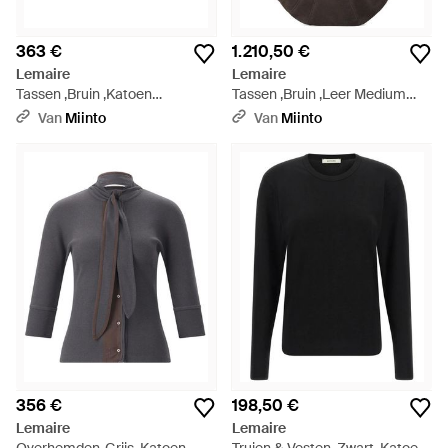
363 €
1.210,50 €
Lemaire
Lemaire
Tassen ,Bruin ,Katoen
Tassen ,Bruin ,Leer Medium
Crossbody Croissant
Curved Shoulder Bag - Bruin
Van
Miinto
Van
Miinto
Portemonnee - Grijs
356 €
198,50 €
Lemaire
Lemaire