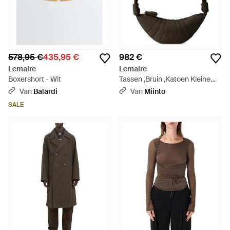
578,95 €
435,95 €
982 €
Lemaire
Lemaire
Boxershort - Wit
Tassen ,Bruin ,Katoen Kleine
Croissant Tas - Zwart
Van
Balardi
Van
Miinto
SALE