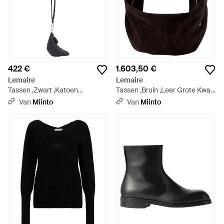
422 €
1.603,50 €
Lemaire
Lemaire
Tassen ,Zwart ,Katoen
Tassen ,Bruin ,Leer Grote Kwal
Crossbody Croissant
Clip Tas - Zwart
Van
Miinto
Van
Miinto
Portemonnee - Zwart