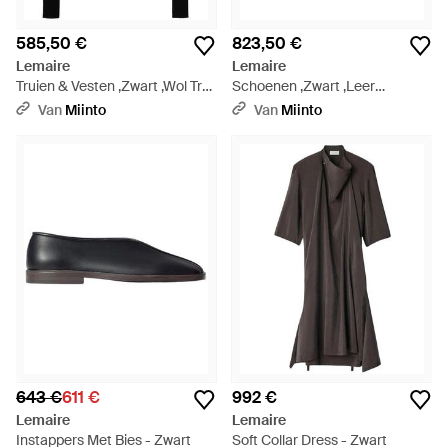
585,50 €
823,50 €
Lemaire
Lemaire
Truien & Vesten ,Zwart ,Wol Trui
Schoenen ,Zwart ,Leer
Met V-Hals - Zwart
Enkellaarsjes Met Rits - Zwart
Van
Miinto
Van
Miinto
643 €
611 €
992 €
Lemaire
Lemaire
Instappers Met Bies - Zwart
Soft Collar Dress - Zwart