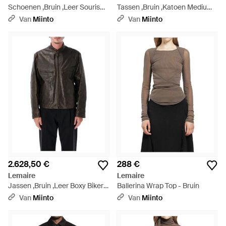
Schoenen ,Bruin ,Leer Souris
Tassen ,Bruin ,Katoen Medium
Platte Klassieke Derbies -
Croissant Bag - Zwart
Van
Miinto
Van
Miinto
Zwart
2.628,50 €
288 €
Lemaire
Lemaire
Jassen ,Bruin ,Leer Boxy Biker
Ballerina Wrap Top - Bruin
Jacket - Zwart
Van
Miinto
Van
Miinto