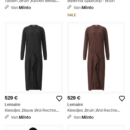
Tassen ,Bruin ,Katoen Medium
Ballerina Sjaaltoop - Bruin
Soft Croissant Bag - Zwart
Van
Miinto
Van
Miinto
SALE
529 €
529 €
Lemaire
Lemaire
Kleedjes ,Blauw ,Wol Rechte
Kleedjes ,Bruin ,Wol Rechte
Merinowol Gebreide Jurk -
Gebreide Jurk - Bruin
Van
Miinto
Van
Miinto
Zwart