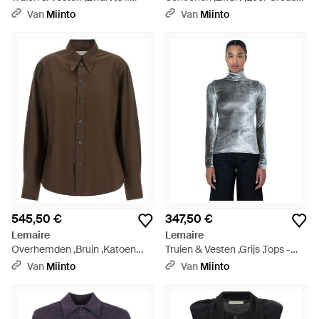
Shoulder Jumper - Zwart
Sleeve Boot - Grijs
Van
Miinto
Van
Miinto
545,50 €
347,50 €
Lemaire
Lemaire
Overhemden ,Bruin ,Katoen
Truien & Vesten ,Grijs ,Tops -
Pointed Collar Shirt - Bruin
Grijs
Van
Miinto
Van
Miinto