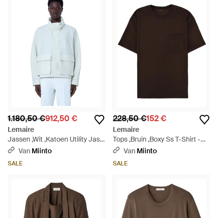
1.180,50 €
912,50 €
228,50 €
152 €
Lemaire
Lemaire
Jassen ,Wit ,Katoen Utility Jas
Tops ,Bruin ,Boxy Ss T-Shirt -
Met Hoge Kraag - Blauw
Zwart
Van
Miinto
Van
Miinto
SALE
SALE