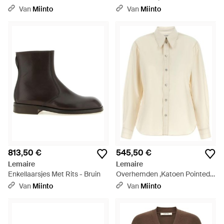
Merinowolmix - Zwart
Van
Miinto
Van
Miinto
813,50 €
545,50 €
Lemaire
Lemaire
Enkellaarsjes Met Rits - Bruin
Overhemden ,Katoen Pointed
Collar Shirt - Naturel
Van
Miinto
Van
Miinto