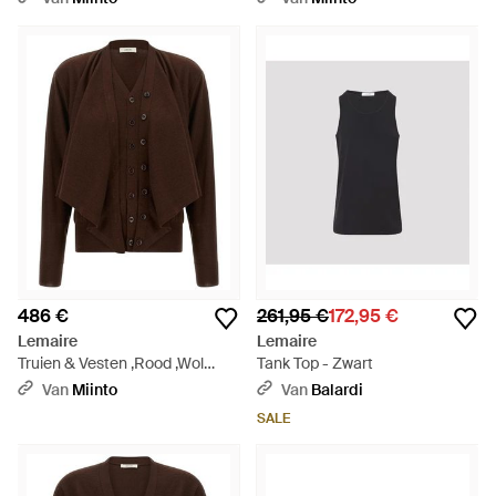
486 €
261,95 €
172,95 €
Lemaire
Lemaire
Truien & Vesten ,Rood ,Wol
Tank Top - Zwart
Breiwerk - Bruin
Van
Miinto
Van
Balardi
SALE