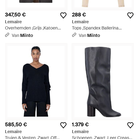
347,50 €
288 €
Lemaire
Lemaire
Overhemden ,Grijs ,Katoen
Tops ,Spandex Ballerina
Ascot T-Shirt - Zwart
Foulard Top - Naturel
Van
Miinto
Van
Miinto
585,50 €
1.379 €
Lemaire
Lemaire
Truien & Vesten ,Zwart ,Off
Schoenen ,Zwart ,Leer Crease