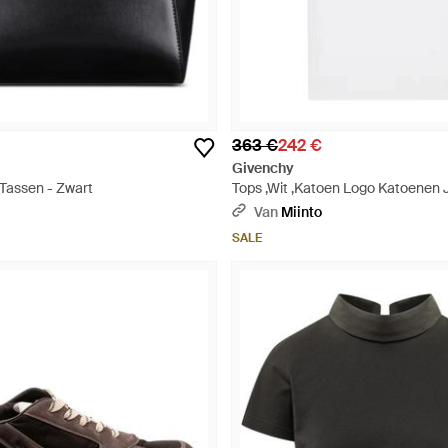
363 €
242 €
Givenchy
 Tassen - Zwart
Tops ,Wit ,Katoen Logo Katoenen J
- Wit
Van
Miinto
SALE