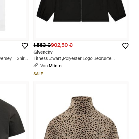
1.563 €
902,50 €
Givenchy
ersey T-Shirt
Fitness ,Zwart ,Polyester Logo Bedrukte
Windjack - Zwart
Van
Miinto
SALE