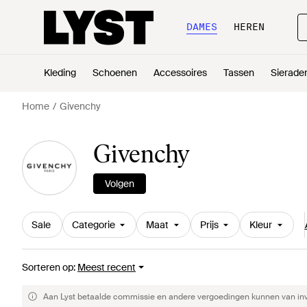
DAMES
HEREN
Kleding
Schoenen
Accessoires
Tassen
Sierade
Home
Givenchy
Givenchy
Volgen
Sale
Categorie
Maat
Prijs
Kleur
Sorteren op
:
Meest recent
Aan Lyst betaalde commissie en andere vergoedingen kunnen van invlo