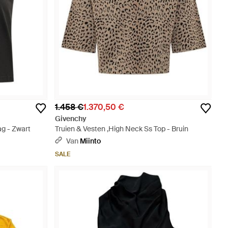
1.458 €
1.370,50 €
Givenchy
ag - Zwart
Truien & Vesten ,High Neck Ss Top - Bruin
Van
Miinto
SALE