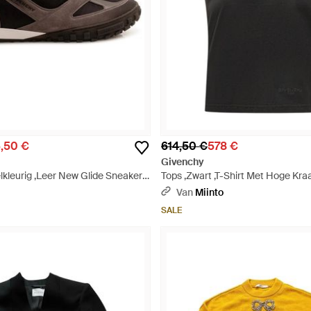
,50 €
614,50 €
578 €
Givenchy
lkleurig ,Leer New Glide Sneakers
Tops ,Zwart ,T-Shirt Met Hoge Kra
Van
Miinto
SALE