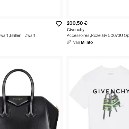
200,50 €
Givenchy
wart ,Brillen - Zwart
Accessoires ,Roze ,Gv 50073U Op
- Metallic
Van
Miinto