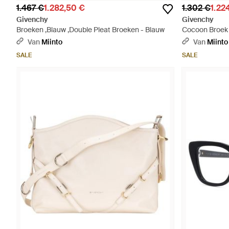
1.467 €
1.282,50 €
1.302 €
1.22
Givenchy
Givenchy
Broeken ,Blauw ,Double Pleat Broeken - Blauw
Cocoon Broek M
Van
Miinto
Van
Miinto
SALE
SALE