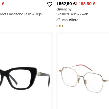
4 €
1.562,50 €
1.468,50 €
Givenchy
et Elastische Taille - Grijs
Slashed Skirt - Zwart
Van
Miinto
SALE