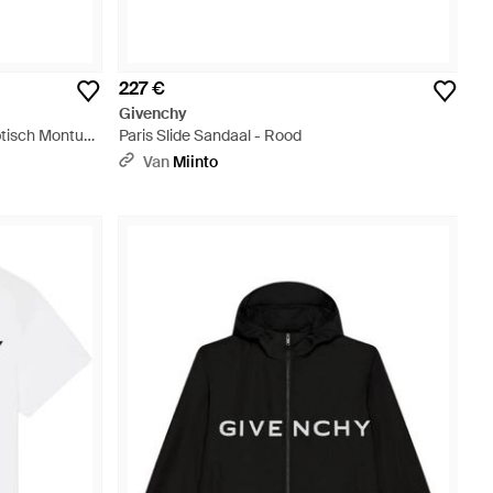
227 €
Givenchy
tisch Montuur
Paris Slide Sandaal - Rood
Van
Miinto