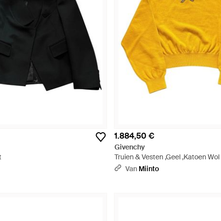
1.884,50 €
Givenchy
t
Truien & Vesten ,Geel ,Katoen Wo
Geborduurd Lint Trui - Geel
Van
Miinto