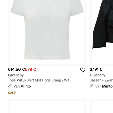
614,50 €
578 €
3.174 €
Givenchy
Givenchy
Tops ,Wit ,T-Shirt Met Hoge Kraag - Wit
Jassen - Zwar
Van
Miinto
Van
Miinto
SALE