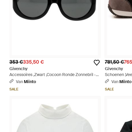
353 €
335,50 €
781,50 €
765
Givenchy
Givenchy
Accessoires ,Zwart ,Cocoon Ronde Zonnebril -
Schoenen ,Vee
Zwart
- Bruin
Van
Miinto
Van
Miinto
SALE
SALE