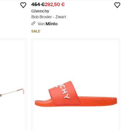
454 €
292,50 €
Givenchy
Bob Broder - Zwart
Van
Miinto
SALE