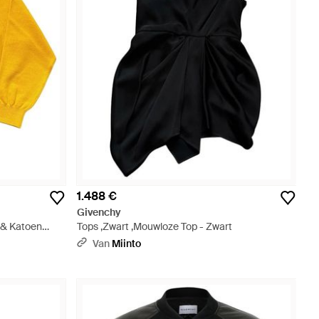
1.488 €
Givenchy
l & Katoen
Tops ,Zwart ,Mouwloze Top - Zwart
Van
Miinto