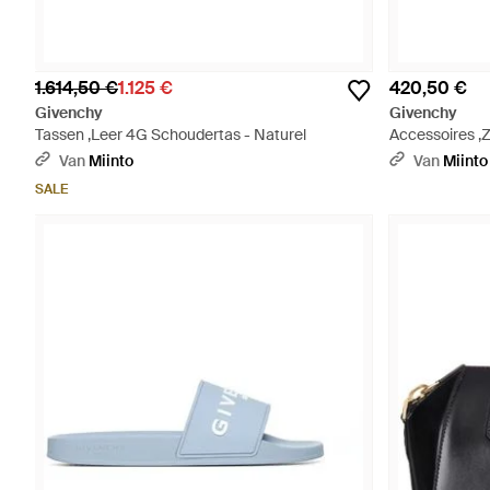
1.614,50 €
1.125 €
420,50 €
Givenchy
Givenchy
Tassen ,Leer 4G Schoudertas - Naturel
Accessoires ,Z
Van
Miinto
Van
Miinto
SALE