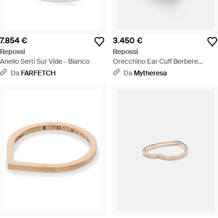
7.854 €
3.450 €
Repossi
Repossi
Anello Serti Sur Vide - Bianco
Orecchino Ear Cuff Berbere
Module - Neutro
Da
FARFETCH
Da
Mytheresa