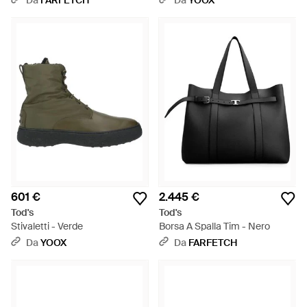
Da
FARFETCH
Da
YOOX
601 €
2.445 €
Tod's
Tod's
Stivaletti - Verde
Borsa A Spalla Tim - Nero
Da
YOOX
Da
FARFETCH