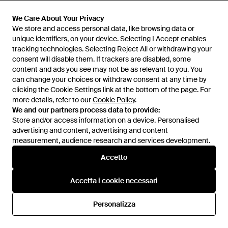
Tod's
Tod's
Pantalone - Blu
Pantalone - Neutro
We Care About Your Privacy
We Care About Your Privacy
Da
YOOX
Da
YOOX
We store and access personal data, like browsing data or
We store and access personal data, like browsing data or
unique identifiers, on your device. Selecting I Accept enables
unique identifiers, on your device. Selecting I Accept enables
tracking technologies. Selecting Reject All or withdrawing your
tracking technologies. Selecting Reject All or withdrawing your
consent will disable them. If trackers are disabled, some
consent will disable them. If trackers are disabled, some
content and ads you see may not be as relevant to you. You
content and ads you see may not be as relevant to you. You
can change your choices or withdraw consent at any time by
can change your choices or withdraw consent at any time by
clicking the Cookie Settings link at the bottom of the page. For
clicking the Cookie Settings link at the bottom of the page. For
more details, refer to our
more details, refer to our
Cookie Policy
Cookie Policy
.
.
We and our partners process data to provide:
We and our partners process data to provide:
Store and/or access information on a device. Personalised
Store and/or access information on a device. Personalised
advertising and content, advertising and content
advertising and content, advertising and content
measurement, audience research and services development.
measurement, audience research and services development.
Accetto
Accetto
1.431 €
1.676 €
Accetta i cookie necessari
Accetta i cookie necessari
Tod's
Tod's
Cappotto - Nero
Giacca & Giubbotto - Nero
Personalizza
Personalizza
Da
YOOX
Da
YOOX