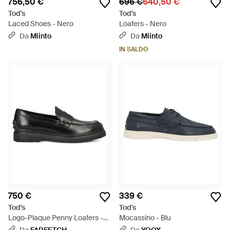
756,50 €
696 €
640,50 €
Tod's
Tod's
Laced Shoes - Nero
Loafers - Nero
Da
Miinto
Da
Miinto
IN SALDO
750 €
339 €
Tod's
Tod's
Logo-Plaque Penny Loafers -
Mocassino - Blu
Nero