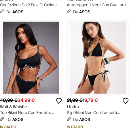
Confezione Da 2 Paia Di Collant
Autoreggenti Nere Con Cuciture
40 Denari Neri - Nero
A Vista E Parte Superiore Tinta
Da
ASOS
Da
ASOS
Unita - Nero
40,99 €
34,99 €
21,99 €
19,79 €
Wolf & Whistle
Lindex
Top Bikini Nero Con Ferretto
Slip Bikini Neri Con Laccetti
Nascosto E Stampa Leopardata
Laterali - Neutro
Da
ASOS
Da
ASOS
A Contrasto - Grigio
IN SALDO
IN SALDO