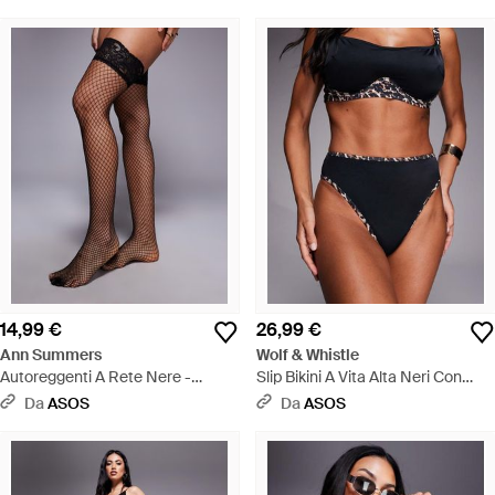
14,99 €
26,99 €
Ann Summers
Wolf & Whistle
Autoreggenti A Rete Nere -
Slip Bikini A Vita Alta Neri Con
Marrone
Bordi Leopardati A Contrasto - Blu
Da
ASOS
Da
ASOS