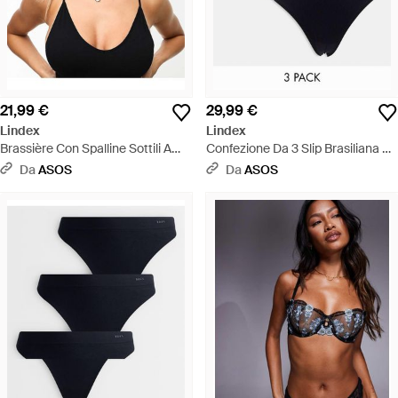
21,99 €
29,99 €
Lindex
Lindex
Brassière Con Spalline Sottili A
Confezione Da 3 Slip Brasiliana A
Coste Senza Cuciture Nera -
Vita Alta Neri A Coste Senza
Da
ASOS
Da
ASOS
Nero
Cuciture - Blu