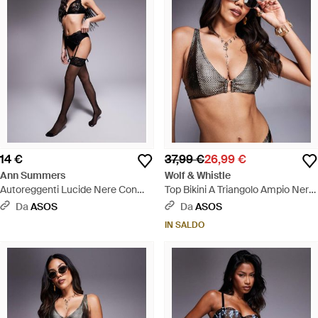
14 €
37,99 €
26,99 €
Ann Summers
Wolf & Whistle
Autoreggenti Lucide Nere Con
Top Bikini A Triangolo Ampio Nero
Top - Nero
Con Dettaglio - Nero
Da
ASOS
Da
ASOS
IN SALDO