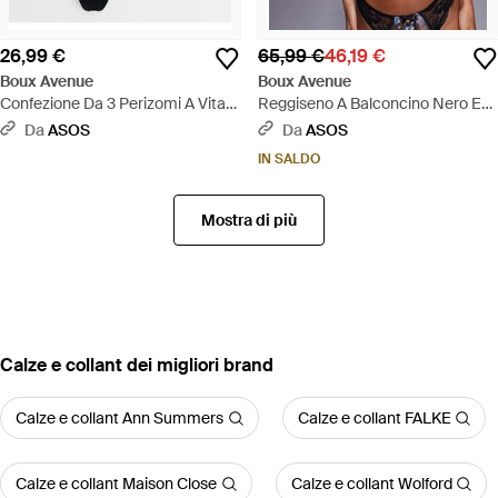
26,99 €
65,99 €
46,19 €
Boux Avenue
Boux Avenue
Confezione Da 3 Perizomi A Vita
Reggiseno A Balconcino Nero E
Alta Senza Cuciture Neri - Blu
Blu Con Ricami A Fiori - Blu
Da
ASOS
Da
ASOS
IN SALDO
Mostra di più
‪Calze e collant‬ dei migliori brand
Calze e collant Ann Summers
Calze e collant FALKE
Calze e collant Maison Close
Calze e collant Wolford