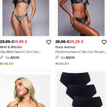
23,99 €
14,99 €
26,99 €
24,29 €
Wolf & Whistle
Boux Avenue
Slip Bikini Nero E Oro Con
Perizoma Nero E Blu Con Ricami
Dettaglio Dorato - Grigio
A Fiori - Blu
Da
ASOS
Da
ASOS
IN SALDO
IN SALDO