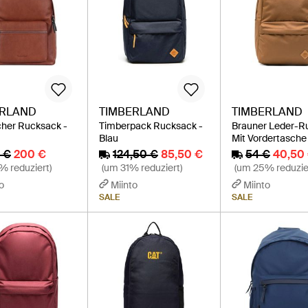
ERLAND
TIMBERLAND
TIMBERLAND
cher Rucksack -
Timberpack Rucksack -
Brauner Leder-R
Blau
Mit Vordertasche
 €
200 €
124,50 €
85,50 €
54 €
40,50
% reduziert)
(um 31% reduziert)
(um 25% reduzie
o
Miinto
Miinto
SALE
SALE