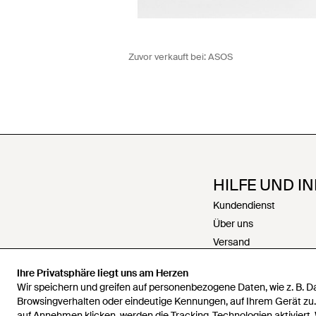
Zuvor verkauft bei:
ASOS
HILFE UND I
Kundendienst
Über uns
Versand
Rückgabe
Ihre Privatsphäre liegt uns am Herzen
Zahlungen
Wir speichern und greifen auf personenbezogene Daten, wie z. B. 
Rückerstattungen
Browsingverhalten oder eindeutige Kennungen, auf Ihrem Gerät zu
auf Annehmen klicken, werden die Tracking-Technologien aktiviert.
Karriere