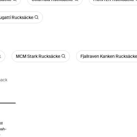
ugatti Rucksäcke
MCM Stark Rucksäcke
Fjallraven Kanken Rucksäck
sack
ff
esh-
e