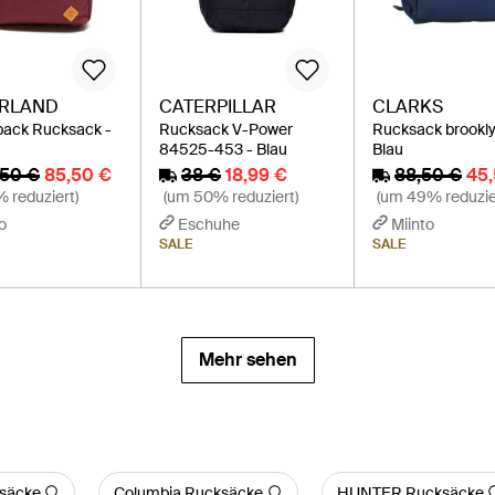
ERLAND
CATERPILLAR
CLARKS
pack Rucksack -
Rucksack V-Power
Rucksack brookly
84525-453 - Blau
Blau
,50 €
85,50 €
38 €
18,99 €
88,50 €
45
 reduziert)
(um 50% reduziert)
(um 49% reduzie
o
Eschuhe
Miinto
SALE
SALE
Mehr sehen
säcke
Columbia Rucksäcke
HUNTER Rucksäcke