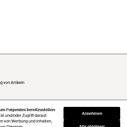
 von Artikeln
 um Folgendes bereitzustellen:
 Daten nicht verkaufen oder
Annehmen
t und/oder Zugriff darauf.
en von Werbung und Inhalten,
Alle ablehnen
von Diensten.
klaverei