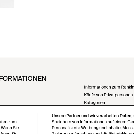
NFORMATIONEN
Informationen zum Ranking
Käufe von Privatpersonen
Kategorien
PartnerIn werden
Unsere Partner und wir verarbeiten Daten,
Meine personenbezogenen
Daten zum
Speichern von Informationen auf einem Gerä
weitergeben
. Wenn Sie
Personalisierte Werbung und Inhalte, Mess
 Wenn Sie
Zielgruppenforschung und die Entwicklung 
Erklärung zur modernen S