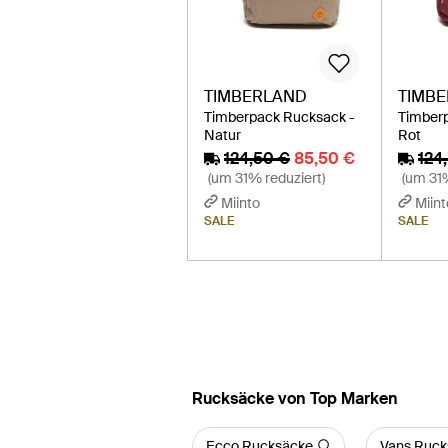
TIMBERLAND
TIMB
Timberpack Rucksack -
Timber
Natur
Rot
124,50 €
85,50 €
124
(um 31% reduziert)
(um 31%
Miinto
Miint
SALE
SALE
Rucksäcke von Top Marken
Ecco Rucksäcke
Vans Ruck