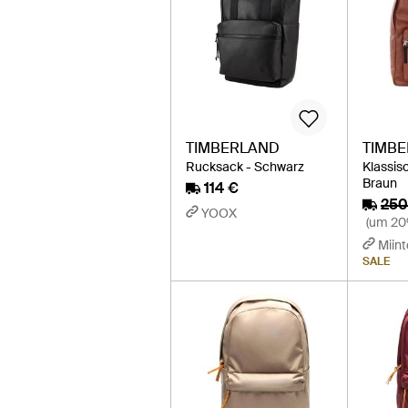
TIMBERLAND
TIMB
Rucksack - Schwarz
Klassis
Braun
114 €
250
YOOX
(um 20
Miint
SALE