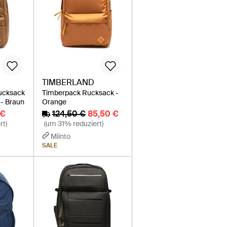
TIMBERLAND
ucksack
Timberpack Rucksack -
 - Braun
Orange
 €
124,50 €
85,50 €
rt)
(um 31% reduziert)
Miinto
SALE