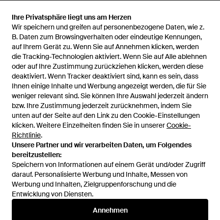
Ihre Privatsphäre liegt uns am Herzen
Ihre Privatsphäre liegt uns am Herzen
Wir speichern und greifen auf personenbezogene Daten, wie z.
Wir speichern und greifen auf personenbezogene Daten, wie z.
B. Daten zum Browsingverhalten oder eindeutige Kennungen,
B. Daten zum Browsingverhalten oder eindeutige Kennungen,
auf Ihrem Gerät zu. Wenn Sie auf Annehmen klicken, werden
auf Ihrem Gerät zu. Wenn Sie auf Annehmen klicken, werden
450 €
798 €
die Tracking-Technologien aktiviert. Wenn Sie auf Alle ablehnen
die Tracking-Technologien aktiviert. Wenn Sie auf Alle ablehnen
Maison Mihara Yasuhiro
Maison Mihara Yasuhiro
oder auf Ihre Zustimmung zurückziehen klicken, werden diese
oder auf Ihre Zustimmung zurückziehen klicken, werden diese
Cropped-Pullover Im Layering-
Ausgefranster Pullover Mit V-
deaktiviert. Wenn Tracker deaktiviert sind, kann es sein, dass
deaktiviert. Wenn Tracker deaktiviert sind, kann es sein, dass
Look - Schwarz
Ausschnitt - Schwarz
Von
FARFETCH
Von
FARFETCH
Ihnen einige Inhalte und Werbung angezeigt werden, die für Sie
Ihnen einige Inhalte und Werbung angezeigt werden, die für Sie
weniger relevant sind. Sie können Ihre Auswahl jederzeit ändern
weniger relevant sind. Sie können Ihre Auswahl jederzeit ändern
bzw. Ihre Zustimmung jederzeit zurücknehmen, indem Sie
bzw. Ihre Zustimmung jederzeit zurücknehmen, indem Sie
unten auf der Seite auf den Link zu den Cookie-Einstellungen
unten auf der Seite auf den Link zu den Cookie-Einstellungen
klicken. Weitere Einzelheiten finden Sie in unserer
klicken. Weitere Einzelheiten finden Sie in unserer
Cookie-
Cookie-
Richtlinie
Richtlinie
.
.
Unsere Partner und wir verarbeiten Daten, um Folgendes
Unsere Partner und wir verarbeiten Daten, um Folgendes
bereitzustellen:
bereitzustellen:
Speichern von Informationen auf einem Gerät und/oder Zugriff
Speichern von Informationen auf einem Gerät und/oder Zugriff
darauf. Personalisierte Werbung und Inhalte, Messen von
darauf. Personalisierte Werbung und Inhalte, Messen von
Werbung und Inhalten, Zielgruppenforschung und die
Werbung und Inhalten, Zielgruppenforschung und die
Entwicklung von Diensten.
Entwicklung von Diensten.
International
Annehmen
Annehmen