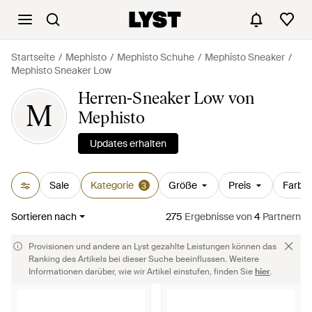
Startseite
Mephisto
Mephisto Schuhe
Mephisto Sneaker
Mephisto Sneaker Low
Herren-Sneaker Low von
M
Mephisto
Updates erhalten
Sale
Kategorie
Größe
Preis
Farbe
3
Sortieren nach
275
Ergebnisse
von
4
Partnern
Provisionen und andere an Lyst gezahlte Leistungen können das
Ranking des Artikels bei dieser Suche beeinflussen. Weitere
Informationen darüber, wie wir Artikel einstufen, finden Sie
hier
.