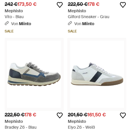
242 €
173,50 €
222,50 €
178 €
Mephisto
Mephisto
Vito - Blau
Gilford Sneaker - Grau
Von
Miinto
Von
Miinto
SALE
SALE
222,50 €
178 €
201,50 €
161,50 €
Mephisto
Mephisto
Bradley Z6 - Blau
Elyo Z6 - Weiß