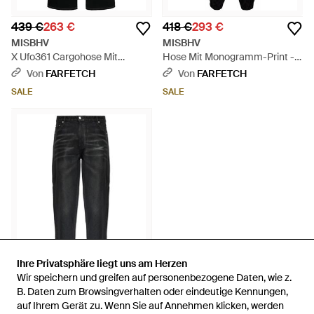
439 €
263 €
418 €
293 €
MISBHV
MISBHV
X Ufo361 Cargohose Mit
Hose Mit Monogramm-Print -
Geradem Bein - Schwarz
Schwarz
Von
FARFETCH
Von
FARFETCH
SALE
SALE
Ihre Privatsphäre liegt uns am Herzen
Ihre Privatsphäre liegt uns am Herzen
Wir speichern und greifen auf personenbezogene Daten, wie z.
Wir speichern und greifen auf personenbezogene Daten, wie z.
227 €
B. Daten zum Browsingverhalten oder eindeutige Kennungen,
B. Daten zum Browsingverhalten oder eindeutige Kennungen,
auf Ihrem Gerät zu. Wenn Sie auf Annehmen klicken, werden
auf Ihrem Gerät zu. Wenn Sie auf Annehmen klicken, werden
MISBHV