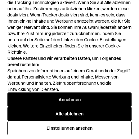
die Tracking-Technologien aktiviert. Wenn Sie auf Alle ablehnen
die Tracking-Technologien aktiviert. Wenn Sie auf Alle ablehnen
Logo Jeans - Schwarz
oder auf Ihre Zustimmung zurückziehen klicken, werden diese
oder auf Ihre Zustimmung zurückziehen klicken, werden diese
Von
Miinto
deaktiviert. Wenn Tracker deaktiviert sind, kann es sein, dass
deaktiviert. Wenn Tracker deaktiviert sind, kann es sein, dass
AUSVERKAUFT
Ihnen einige Inhalte und Werbung angezeigt werden, die für Sie
Ihnen einige Inhalte und Werbung angezeigt werden, die für Sie
weniger relevant sind. Sie können Ihre Auswahl jederzeit ändern
weniger relevant sind. Sie können Ihre Auswahl jederzeit ändern
bzw. Ihre Zustimmung jederzeit zurücknehmen, indem Sie
bzw. Ihre Zustimmung jederzeit zurücknehmen, indem Sie
unten auf der Seite auf den Link zu den Cookie-Einstellungen
unten auf der Seite auf den Link zu den Cookie-Einstellungen
klicken. Weitere Einzelheiten finden Sie in unserer
klicken. Weitere Einzelheiten finden Sie in unserer
Cookie-
Cookie-
Richtlinie
Richtlinie
.
.
Unsere Partner und wir verarbeiten Daten, um Folgendes
Unsere Partner und wir verarbeiten Daten, um Folgendes
bereitzustellen:
bereitzustellen:
Speichern von Informationen auf einem Gerät und/oder Zugriff
Speichern von Informationen auf einem Gerät und/oder Zugriff
darauf. Personalisierte Werbung und Inhalte, Messen von
darauf. Personalisierte Werbung und Inhalte, Messen von
Werbung und Inhalten, Zielgruppenforschung und die
Werbung und Inhalten, Zielgruppenforschung und die
Entwicklung von Diensten.
Entwicklung von Diensten.
International
Annehmen
Annehmen
Alle ablehnen
Alle ablehnen
Hilfe und Informationen
Einstellungen ansehen
Einstellungen ansehen