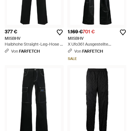
377 €
1.169 €
701 €
MISBHV
MISBHV
Halbhohe Straight-Leg-Hose -
X Ufo361 Ausgestellte
Schwarz
Lederhose - Schwarz
Von
FARFETCH
Von
FARFETCH
SALE