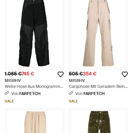
1.065 €
745 €
505 €
354 €
MISBHV
MISBHV
Weite Hose Aus Monogramm-
Cargohose Mit Geradem Bein -
Jacquard - Schwarz
Natur
Von
FARFETCH
Von
FARFETCH
SALE
SALE