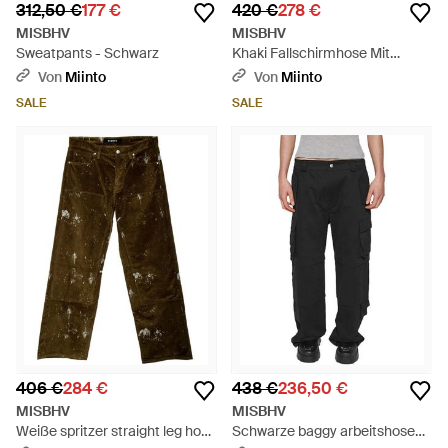
312,50 €
177 €
420 €
278 €
MISBHV
MISBHV
Sweatpants - Schwarz
Khaki Fallschirmhose Mit
Monogrammmuster - Natur
Von
Miinto
Von
Miinto
SALE
SALE
406 €
284 €
438 €
236,50 €
MISBHV
MISBHV
Weiße spritzer straight leg hose
Schwarze baggy arbeitshose