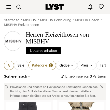
Startseite
MISBHV
MISBHV Bekleidung
MISBHV Hosen
MISBHV Freizeithosen
Herren-Freizeithosen von
MISBHV
Updates erhalten
Sale
Kategorie
Größe
Preis
Farbe
3
Sortieren nach
21
Ergebnisse
von
3
Partnern
Provisionen und andere an Lyst gezahlte Leistungen können das
Ranking des Artikels bei dieser Suche beeinflussen. Weitere
Informationen darüber, wie wir Artikel einstufen, finden Sie
hier
.