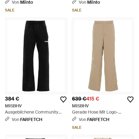
- Braun
mit taschen - Schwarz
Von
Miinto
Von
Miinto
SALE
SALE
384 €
639 €
415 €
MISBHV
MISBHV
Ausgeblichene Community
Gerade Hose Mit Logo-
Jogginghose - Schwarz
Prägung - Natur
Von
FARFETCH
Von
FARFETCH
SALE