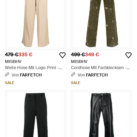
479 €
335 €
499 €
349 €
MISBHV
MISBHV
Weite Hose Mit Logo-Print -
Cordhose Mit Farbklecksen -
Natur
Grün
Von
FARFETCH
Von
FARFETCH
SALE
SALE