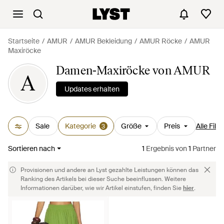
Startseite
AMUR
AMUR Bekleidung
AMUR Röcke
AMUR
Maxiröcke
Damen-Maxiröcke von AMUR
A
Updates erhalten
Sale
Kategorie
Größe
Preis
Alle Filte
3
Sortieren nach
1
Ergebnis
von
1
Partner
Provisionen und andere an Lyst gezahlte Leistungen können das
Ranking des Artikels bei dieser Suche beeinflussen. Weitere
Informationen darüber, wie wir Artikel einstufen, finden Sie
hier
.