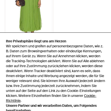
Ihre Privatsphäre liegt uns am Herzen
Ihre Privatsphäre liegt uns am Herzen
Wir speichern und greifen auf personenbezogene Daten, wie z.
Wir speichern und greifen auf personenbezogene Daten, wie z.
551 €
390 €
B. Daten zum Browsingverhalten oder eindeutige Kennungen,
B. Daten zum Browsingverhalten oder eindeutige Kennungen,
auf Ihrem Gerät zu. Wenn Sie auf Annehmen klicken, werden
auf Ihrem Gerät zu. Wenn Sie auf Annehmen klicken, werden
AMUR
die Tracking-Technologien aktiviert. Wenn Sie auf Alle ablehnen
die Tracking-Technologien aktiviert. Wenn Sie auf Alle ablehnen
Rock Rylan - Grün
oder auf Ihre Zustimmung zurückziehen klicken, werden diese
oder auf Ihre Zustimmung zurückziehen klicken, werden diese
Von
REVOLVE
deaktiviert. Wenn Tracker deaktiviert sind, kann es sein, dass
deaktiviert. Wenn Tracker deaktiviert sind, kann es sein, dass
SALE
Ihnen einige Inhalte und Werbung angezeigt werden, die für Sie
Ihnen einige Inhalte und Werbung angezeigt werden, die für Sie
weniger relevant sind. Sie können Ihre Auswahl jederzeit ändern
weniger relevant sind. Sie können Ihre Auswahl jederzeit ändern
bzw. Ihre Zustimmung jederzeit zurücknehmen, indem Sie
bzw. Ihre Zustimmung jederzeit zurücknehmen, indem Sie
unten auf der Seite auf den Link zu den Cookie-Einstellungen
unten auf der Seite auf den Link zu den Cookie-Einstellungen
klicken. Weitere Einzelheiten finden Sie in unserer
klicken. Weitere Einzelheiten finden Sie in unserer
Cookie-
Cookie-
Richtlinie
Richtlinie
.
.
Unsere Partner und wir verarbeiten Daten, um Folgendes
Unsere Partner und wir verarbeiten Daten, um Folgendes
bereitzustellen:
bereitzustellen: