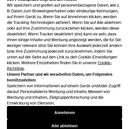
Wir speichern und greifen auf personenbezogene Daten, wie z.
Wir speichern und greifen auf personenbezogene Daten, wie z.
B. Daten zum Browsingverhalten oder eindeutige Kennungen,
B. Daten zum Browsingverhalten oder eindeutige Kennungen,
auf Ihrem Gerät zu. Wenn Sie auf Annehmen klicken, werden
auf Ihrem Gerät zu. Wenn Sie auf Annehmen klicken, werden
J.A.P. JOSE ANTONIO PEREIRA
Pedro Miralles
die Tracking-Technologien aktiviert. Wenn Sie auf Alle ablehnen
die Tracking-Technologien aktiviert. Wenn Sie auf Alle ablehnen
oder auf Ihre Zustimmung zurückziehen klicken, werden diese
oder auf Ihre Zustimmung zurückziehen klicken, werden diese
deaktiviert. Wenn Tracker deaktiviert sind, kann es sein, dass
deaktiviert. Wenn Tracker deaktiviert sind, kann es sein, dass
Ihnen einige Inhalte und Werbung angezeigt werden, die für Sie
Ihnen einige Inhalte und Werbung angezeigt werden, die für Sie
weniger relevant sind. Sie können Ihre Auswahl jederzeit ändern
weniger relevant sind. Sie können Ihre Auswahl jederzeit ändern
bzw. Ihre Zustimmung jederzeit zurücknehmen, indem Sie
bzw. Ihre Zustimmung jederzeit zurücknehmen, indem Sie
unten auf der Seite auf den Link zu den Cookie-Einstellungen
unten auf der Seite auf den Link zu den Cookie-Einstellungen
Zinda
klicken. Weitere Einzelheiten finden Sie in unserer
klicken. Weitere Einzelheiten finden Sie in unserer
Cookie-
Cookie-
Richtlinie
Richtlinie
.
.
Mehr anzeigen
Unsere Partner und wir verarbeiten Daten, um Folgendes
Unsere Partner und wir verarbeiten Daten, um Folgendes
bereitzustellen:
bereitzustellen:
Speichern von Informationen auf einem Gerät und/oder Zugriff
Speichern von Informationen auf einem Gerät und/oder Zugriff
darauf. Personalisierte Werbung und Inhalte, Messen von
darauf. Personalisierte Werbung und Inhalte, Messen von
Werbung und Inhalten, Zielgruppenforschung und die
Werbung und Inhalten, Zielgruppenforschung und die
Entwicklung von Diensten.
Entwicklung von Diensten.
International
Annehmen
Annehmen
Alle ablehnen
Alle ablehnen