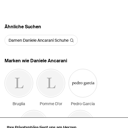
Ähnliche Suchen
Damen Daniele Ancarani Schuhe
Marken wie Daniele Ancarani
Bruglia
Pomme D'or
Pedro Garcia
Ihre Privatsphäre liegt uns am Herzen
Ihre Privatsphäre liegt uns am Herzen