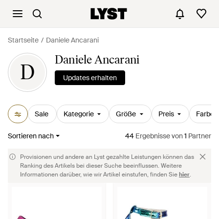
Startseite
Daniele Ancarani
Daniele Ancarani
D
Updates erhalten
Sale
Kategorie
Größe
Preis
Farbe
Sortieren nach
44
Ergebnisse
von
1
Partner
Provisionen und andere an Lyst gezahlte Leistungen können das
Ranking des Artikels bei dieser Suche beeinflussen. Weitere
Informationen darüber, wie wir Artikel einstufen, finden Sie
hier
.