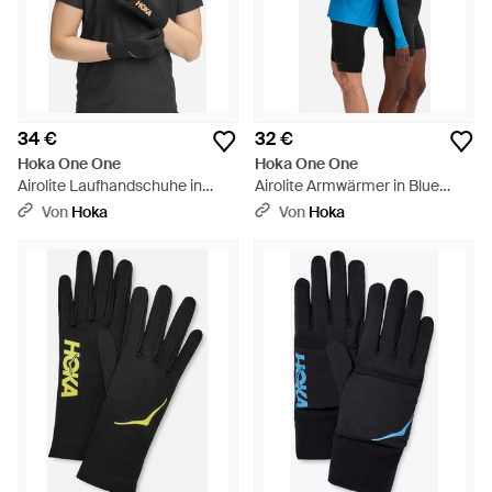
34 €
32 €
Hoka One One
Hoka One One
Airolite Laufhandschuhe in
Airolite Armwärmer in Blue
Black/Gold Größe XL |
Größe L | Armwärmer - Blau
Von
Hoka
Von
Hoka
Handschuhe - Schwarz