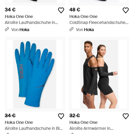
34 €
48 €
Hoka One One
Hoka One One
Airolite Laufhandschuhe in
ColdSnap Fleecehandschuhe
Black Größe XL | Handschuhe -
in Black Größe XL |
Von
Hoka
Von
Hoka
Schwarz
Handschuhe - Schwarz
34 €
32 €
Hoka One One
Hoka One One
Airolite Laufhandschuhe in Blue
Airolite Armwärmer in