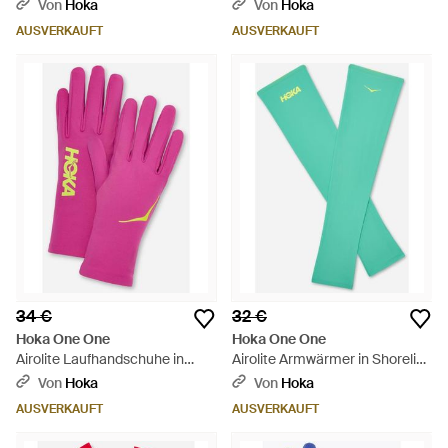
Größe L | Handschuhe - Blau
Black/Gold Größe M |
Von
Hoka
Von
Hoka
Armwärmer - Schwarz
AUSVERKAUFT
AUSVERKAUFT
34 €
32 €
Hoka One One
Hoka One One
Airolite Laufhandschuhe in
Airolite Armwärmer in Shoreline
Fuschia Größe XL |
Größe XL | Handschuhe - Grün
Von
Hoka
Von
Hoka
Handschuhe - Pink
AUSVERKAUFT
AUSVERKAUFT