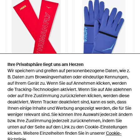
Ihre Privatsphäre liegt uns am Herzen
Ihre Privatsphäre liegt uns am Herzen
Wir speichern und greifen auf personenbezogene Daten, wie z.
Wir speichern und greifen auf personenbezogene Daten, wie z.
32 €
48 €
B. Daten zum Browsingverhalten oder eindeutige Kennungen,
B. Daten zum Browsingverhalten oder eindeutige Kennungen,
auf Ihrem Gerät zu. Wenn Sie auf Annehmen klicken, werden
auf Ihrem Gerät zu. Wenn Sie auf Annehmen klicken, werden
Hoka One One
Hoka One One
die Tracking-Technologien aktiviert. Wenn Sie auf Alle ablehnen
die Tracking-Technologien aktiviert. Wenn Sie auf Alle ablehnen
Airolite Armwärmer in Cerise
ColdSnap Fleecehandschuhe
oder auf Ihre Zustimmung zurückziehen klicken, werden diese
oder auf Ihre Zustimmung zurückziehen klicken, werden diese
Größe XL | Armwärmer - Rot
in Dazzling Blue Größe L |
Von
Hoka
Von
Hoka
deaktiviert. Wenn Tracker deaktiviert sind, kann es sein, dass
deaktiviert. Wenn Tracker deaktiviert sind, kann es sein, dass
Handschuhe - Blau
AUSVERKAUFT
AUSVERKAUFT
Ihnen einige Inhalte und Werbung angezeigt werden, die für Sie
Ihnen einige Inhalte und Werbung angezeigt werden, die für Sie
weniger relevant sind. Sie können Ihre Auswahl jederzeit ändern
weniger relevant sind. Sie können Ihre Auswahl jederzeit ändern
bzw. Ihre Zustimmung jederzeit zurücknehmen, indem Sie
bzw. Ihre Zustimmung jederzeit zurücknehmen, indem Sie
unten auf der Seite auf den Link zu den Cookie-Einstellungen
unten auf der Seite auf den Link zu den Cookie-Einstellungen
klicken. Weitere Einzelheiten finden Sie in unserer
klicken. Weitere Einzelheiten finden Sie in unserer
Cookie-
Cookie-
Richtlinie
Richtlinie
.
.