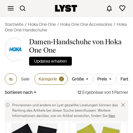
Startseite
Hoka One One
Hoka One One Accessoires
Hoka
One One Handschuhe
Damen-Handschuhe von Hoka
One One
Updates erhalten
Sale
Kategorie
Größe
Preis
Farbe
2
Sortieren nach
12
Ergebnisse
von
1
Partner
Provisionen und andere an Lyst gezahlte Leistungen können das
Ranking des Artikels bei dieser Suche beeinflussen. Weitere
Informationen darüber, wie wir Artikel einstufen, finden Sie
hier
.