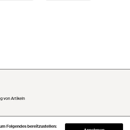
 von Artikeln
 um Folgendes bereitzustellen:
 Daten nicht verkaufen oder