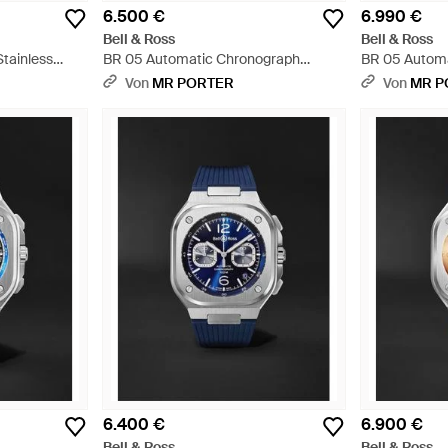
6.500 €
6.990 €
Bell & Ross
Bell & Ross
tainless
BR 05 Automatic Chronograph
BR 05 Autom
Stainless Steel Watch - Schwarz
Stainless Ste
Von
MR PORTER
Von
MR P
6.400 €
6.900 €
Bell & Ross
Bell & Ross