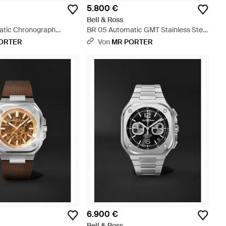
5.800 €
Bell & Ross
atic Chronograph
BR 05 Automatic GMT Stainless Steel
el Watch - Schwarz
Watch - Schwarz
ORTER
Von
MR PORTER
6.900 €
Bell & Ross