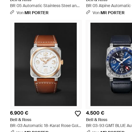
BR 05 Automatic Stainless Steel and
BR 05 Alpine Automatic
Diamond Watch - Schwarz
Stainless Steel Watch -
Von
MR PORTER
Von
MR PORTER
6.900 €
4.500 €
Bell & Ross
Bell & Ross
BR-03 Automatic 18-Karat Rose Gold
BR 03-93 GMT BLUE Au
and Steel Watch - Schwarz
Stainless Steel Watch -