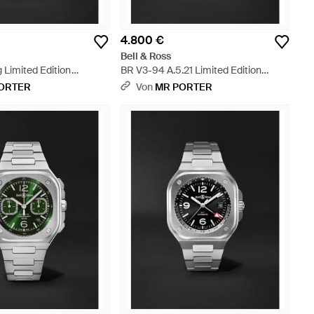
4.800 €
Bell & Ross
 Limited Edition
BR V3-94 A.5.21 Limited Edition
ronometer Steel Watch
Automatic Chronograph Stainless
ORTER
Von
MR PORTER
Steel Watch - Schwarz