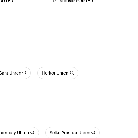
ORTER
Von
MR PORTER
- Schwarz
 Sant Uhren
Heritor Uhren
aterbury Uhren
Seiko Prospex Uhren