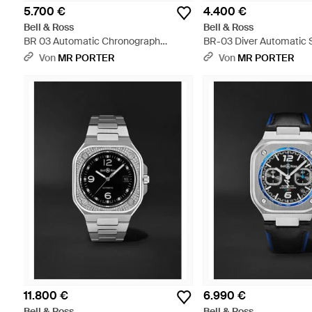
5.700 €
4.400 €
Bell & Ross
Bell & Ross
BR 03 Automatic Chronograph
BR-03 Diver Automatic S
Stainless Steel Watch - Schwarz
Steel Watch - Schwarz
Von
MR PORTER
Von
MR PORTER
11.800 €
6.990 €
Bell & Ross
Bell & Ross