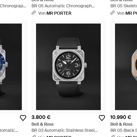
 Chronograph
BR 05 Automatic Chronograph
BR 05 Skelet
 Schwarz
Stainless Steel Watch - Schwarz
Stainless Ste
Von
MR PORTER
Von
MR P
3.800 €
10.990 €
Bell & Ross
Bell & Ross
tomatic
BR 03 Automatic Stainless Steel
BR 05 Black 
 Schwarz
Watch - Schwarz
Automatic 18