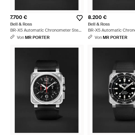
7.700 €
8.200 €
Bell & Ross
Bell & Ross
BR-X5 Automatic Chronometer Steel
BR-X5 Automatic Chron
Watch - Schwarz
Watch - Schwarz
Von
MR PORTER
Von
MR PORTER