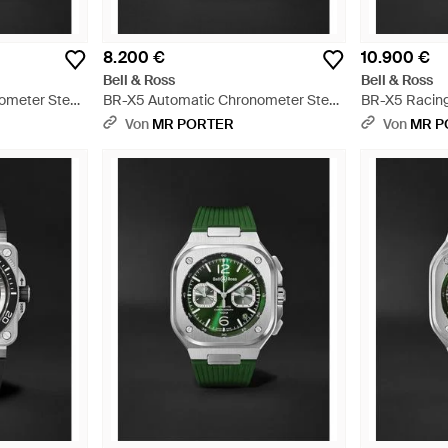
8.200 €
10.900 €
Bell & Ross
Bell & Ross
ometer Steel
BR-X5 Automatic Chronometer Steel
BR-X5 Racing
Watch - Schwarz
Automatic Ch
Von
MR PORTER
Von
MR P
- Schwarz