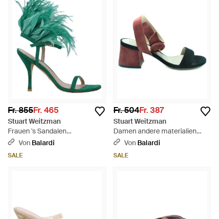
Fr. 855
Fr. 465
Fr. 504
Fr. 387
Stuart Weitzman
Stuart Weitzman
Frauen 's Sandalen
Damen andere materialien
Wildledergrün/Smaragd
sandalen - Weiß
Von
Balardi
Von
Balardi
SALE
SALE