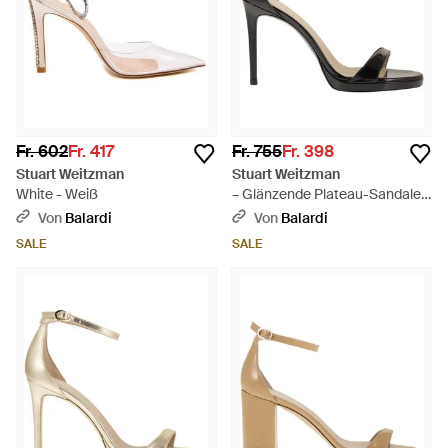
Fr. 602
Fr. 417
Fr. 755
Fr. 398
Stuart Weitzman
Stuart Weitzman
White - Weiß
– Glänzende Plateau-Sandalen
aus Leder mit Stiletto-Absatz -
Von
Balardi
Von
Balardi
Schwarz
SALE
SALE