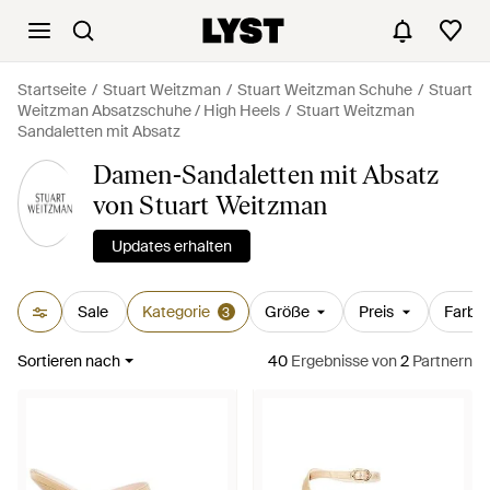
Startseite
Stuart Weitzman
Stuart Weitzman Schuhe
Stuart
Weitzman Absatzschuhe / High Heels
Stuart Weitzman
Sandaletten mit Absatz
Damen-Sandaletten mit Absatz
von Stuart Weitzman
Updates erhalten
Sale
Kategorie
Größe
Preis
Farbe
3
Sortieren nach
40
Ergebnisse
von
2
Partnern