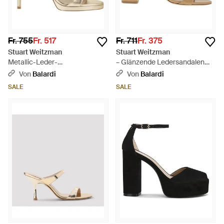
Fr. 755
Fr. 517
Fr. 711
Fr. 375
Stuart Weitzman
Stuart Weitzman
Metallic-Leder-
– Glänzende Ledersandalen
Plateausandalen mit Stiletto-
mit Blockabsatz - Natur
Von
Balardi
Von
Balardi
Absatz - Mettallic
SALE
SALE