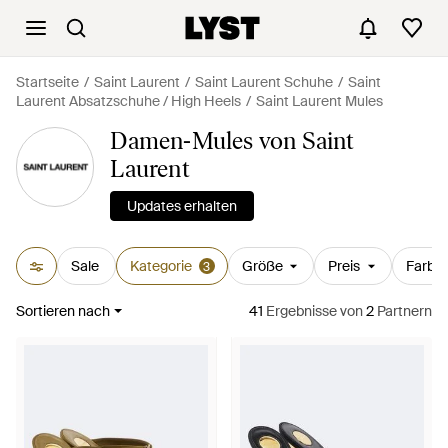
Startseite
Saint Laurent
Saint Laurent Schuhe
Saint
Laurent Absatzschuhe / High Heels
Saint Laurent Mules
Damen-Mules von Saint
Laurent
Updates erhalten
Sale
Kategorie
Größe
Preis
Farbe
3
Sortieren nach
41
Ergebnisse
von
2
Partnern