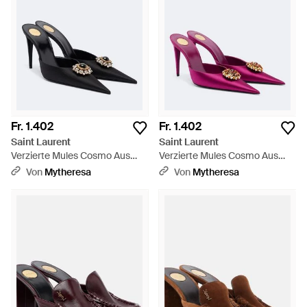
Anlass. Kombinieren Sie sie mit einer Vielzahl von
Kleidungsstücken, um Ihren individuellen Stil zu
unterstreichen. Entdecken Sie die zeitlose Eleganz der Mules
von Saint Laurent und lassen Sie sich von ihrem
unverwechselbaren Charme begeistern.
Fr. 1.402
Fr. 1.402
Saint Laurent
Saint Laurent
Verzierte Mules Cosmo Aus
Verzierte Mules Cosmo Aus
Satin - Schwarz
Crepe - Pink
Von
Mytheresa
Von
Mytheresa