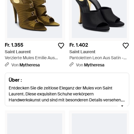
Fr. 1.355
Fr. 1.402
Saint Laurent
Saint Laurent
Verzierte Mules Emilie Aus
Pantoletten Leon Aus Satin -
Crepe-Satin - Grün
Schwarz
Von
Mytheresa
Von
Mytheresa
Über :
Entdecken Sie die zeitlose Eleganz der Mules von Saint
Laurent. Diese exquisiten Schuhe verkörpern
Handwerkskunst und sind mit besonderen Details versehen.
Das Obermaterial ist aus hochwertigem Leder gefertigt und
die Sohle sorgt für Komfort und Traktion. Mit ihren edlen
Verschlussmethoden verleihen sie jedem Outfit den letzten
Schliff. Ob für formelle Anlässe, Events oder
Freizeitaktivitäten, diese Mules passen perfekt zu jedem