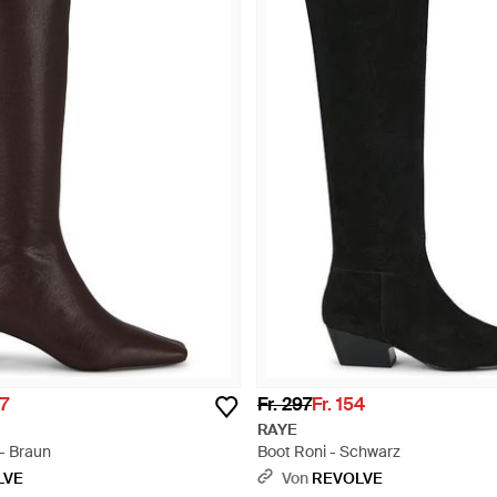
67
Fr. 297
Fr. 154
RAYE
- Braun
Boot Roni - Schwarz
LVE
Von
REVOLVE