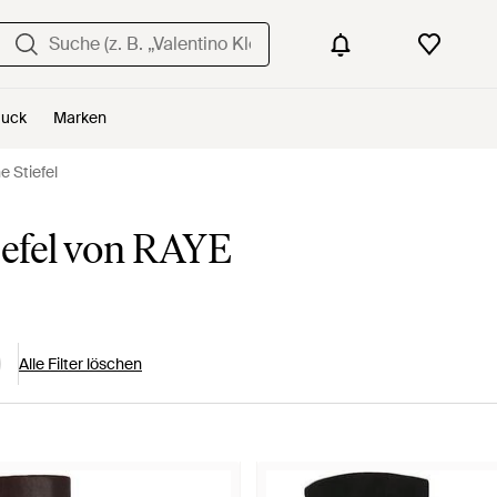
uck
Marken
 Stiefel
efel von RAYE
Alle Filter löschen