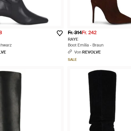
38
Fr. 314
Fr. 242
RAYE
chwarz
Boot Emilia - Braun
LVE
Von
REVOLVE
SALE