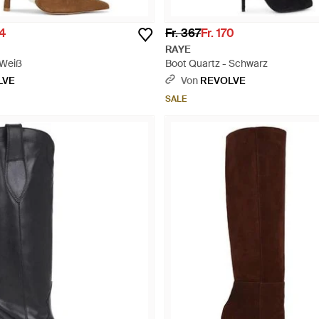
94
Fr. 367
Fr. 170
RAYE
 Weiß
Boot Quartz - Schwarz
LVE
Von
REVOLVE
SALE