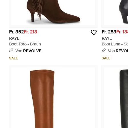
Fr. 352
Fr. 213
Fr. 283
Fr. 1
RAYE
RAYE
Boot Toro - Braun
Boot Luna - S
Von
REVOLVE
Von
REVO
SALE
SALE