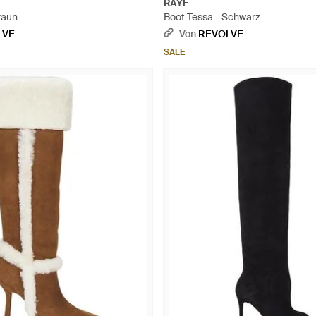
RAYE
raun
Boot Tessa - Schwarz
LVE
Von
REVOLVE
SALE