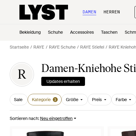
DAMEN
HERREN
Bekleidung
Schuhe
Accessoires
Taschen
Schm
Startseite
RAYE
RAYE Schuhe
RAYE Stiefel
RAYE Kniehohe
Damen-Kniehohe Sti
R
Updates erhalten
Sale
Kategorie
Größe
Preis
Farbe
3
Sortieren nach
:
Neu eingetroffen