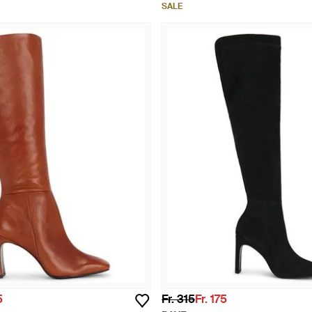
SALE
5
Fr. 315
Fr. 175