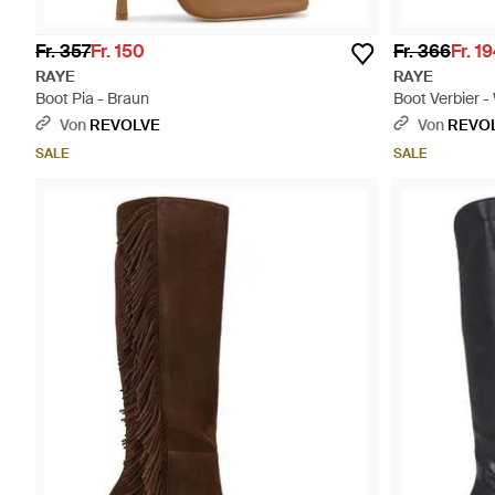
Fr. 357
Fr. 150
Fr. 366
Fr. 1
RAYE
RAYE
Boot Pia - Braun
Boot Verbier -
Von
REVOLVE
Von
REVO
SALE
SALE