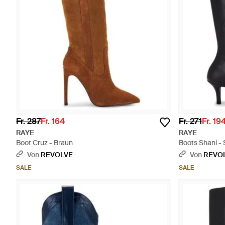
Fr. 287
Fr. 164
Fr. 271
Fr. 19
RAYE
RAYE
Boot Cruz - Braun
Boots Shani -
Von
REVOLVE
Von
REVO
SALE
SALE