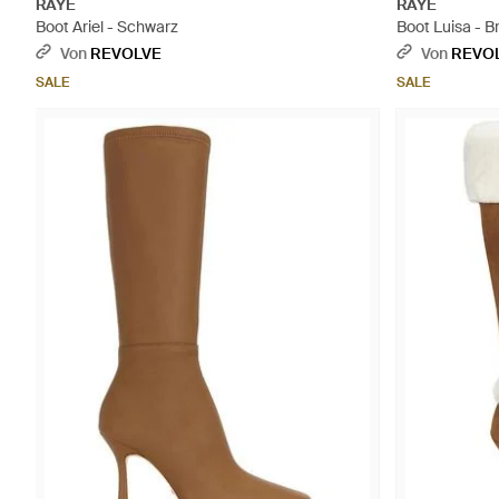
RAYE
RAYE
Boot Ariel - Schwarz
Boot Luisa - B
Von
REVOLVE
Von
REVO
SALE
SALE