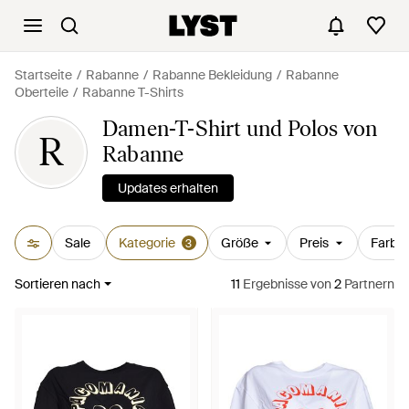
Startseite
Rabanne
Rabanne Bekleidung
Rabanne
Oberteile
Rabanne T-Shirts
Damen-T-Shirt und Polos von
R
Rabanne
Updates erhalten
Sale
Kategorie
Größe
Preis
Farbe
3
Sortieren nach
11
Ergebnisse
von
2
Partnern