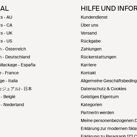
NAL
HILFE UND INFO
s - AU
Kundendienst
s - CA
Über uns
s - UK
Versand
s - US
Rückgabe
 - Österreich
Zahlungen
n - Deutschland
Rückerstattungen
 Mackage - España
Karriere
 - France
Kontakt
 - Italia
Allgemeine Geschäftsbedin
カジュアル) - 日本
Datenschutz & Cookies
- België
Geistiges Eigentum
 - Nederland
Kategorien
PartnerIn werden
Meine personenbezogenen Da
Erklärung zur modernen Skla
Erklärung zu Paragraph 172 