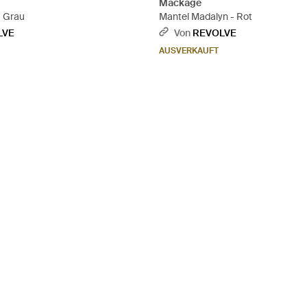
Mackage
- Grau
Mantel Madalyn - Rot
LVE
Von
REVOLVE
AUSVERKAUFT