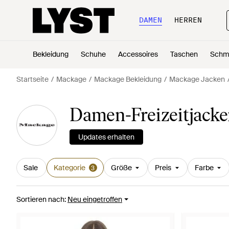
DAMEN
HERREN
Bekleidung
Schuhe
Accessoires
Taschen
Schm
Startseite
Mackage
Mackage Bekleidung
Mackage Jacken
Damen-Freizeitjack
Updates erhalten
Sale
Kategorie
Größe
Preis
Farbe
3
Sortieren nach
:
Neu eingetroffen