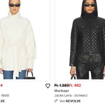
04
Fr. 1.383
Fr. 462
Mackage
- Weiß
Jacke Lena - Schwarz
LVE
Von
REVOLVE