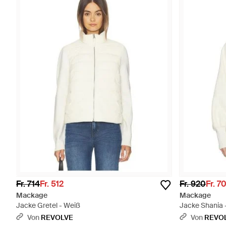
Fr. 714
Fr. 512
Fr. 920
Fr. 7
Mackage
Mackage
Jacke Gretel - Weiß
Jacke Shania 
Von
REVOLVE
Von
REVO