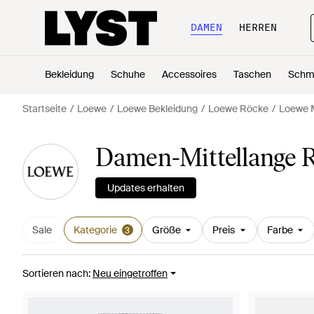
DAMEN
HERREN
Bekleidung
Schuhe
Accessoires
Taschen
Schm
Startseite
Loewe
Loewe Bekleidung
Loewe Röcke
Loewe M
Damen-Mittellange 
Updates erhalten
Sale
Kategorie
Größe
Preis
Farbe
3
Sortieren nach
:
Neu eingetroffen