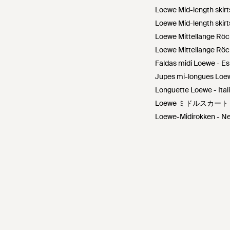
Loewe Mid-length skirt
Loewe Mid-length skirt
Loewe Mittellange Röc
Loewe Mittellange Röc
Faldas midi Loewe - E
Jupes mi-longues Loe
Longuette Loewe - Ital
Loewe ミドルスカート 
Loewe-Midirokken - N