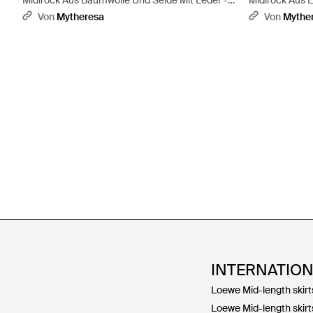
Midirock Aus Baumwolle Und Seide Mit Leder -
Midirock Aus 
Natur
Von
Mytheresa
Von
Mythe
INTERNATIO
Loewe Mid-length skirt
Loewe Mid-length skirt