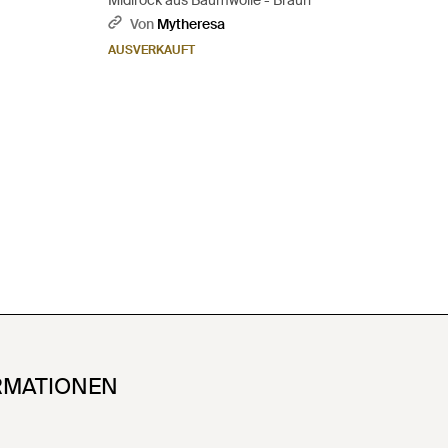
Midirock aus Baumwolle - Braun
Von
Mytheresa
AUSVERKAUFT
RMATIONEN