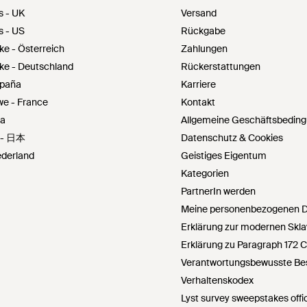
s - UK
Versand
s - US
Rückgabe
ke - Österreich
Zahlungen
ke - Deutschland
Rückerstattungen
spaña
Karriere
we - France
Kontakt
ia
Allgemeine Geschäftsbedin
- 日本
Datenschutz & Cookies
ederland
Geistiges Eigentum
Kategorien
PartnerIn werden
Meine personenbezogenen Da
Erklärung zur modernen Skla
Erklärung zu Paragraph 172 
Verantwortungsbewusste Bes
Verhaltenskodex
Lyst survey sweepstakes offic