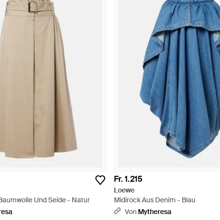
Fr. 1.215
Loewe
Baumwolle Und Seide - Natur
Midirock Aus Denim - Blau
resa
Von
Mytheresa