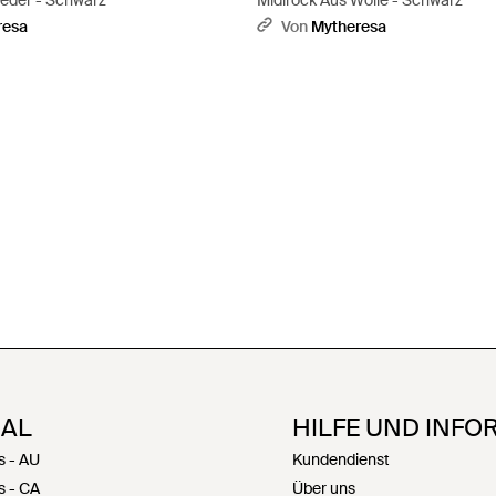
Leder - Schwarz
Midirock Aus Wolle - Schwarz
resa
Von
Mytheresa
NAL
HILFE UND INFO
s - AU
Kundendienst
s - CA
Über uns