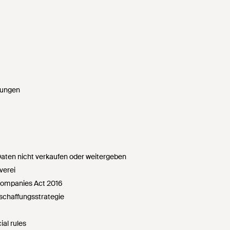
gungen
ten nicht verkaufen oder weitergeben
verei
Companies Act 2016
chaffungsstrategie
ial rules