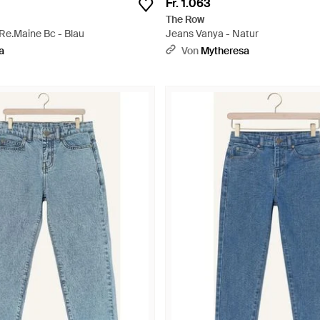
Fr. 1.063
The Row
Re.Maine Bc - Blau
Jeans Vanya - Natur
a
Von
Mytheresa