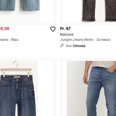
46,36
Fr. 47
Raizzed
eans - Blau
Jungen Jeans Berlin - Schwarz
Von
Omoda