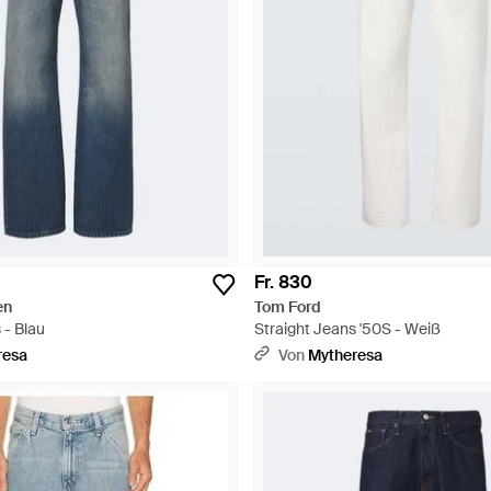
Fr. 830
en
Tom Ford
 - Blau
Straight Jeans '50S - Weiß
resa
Von
Mytheresa