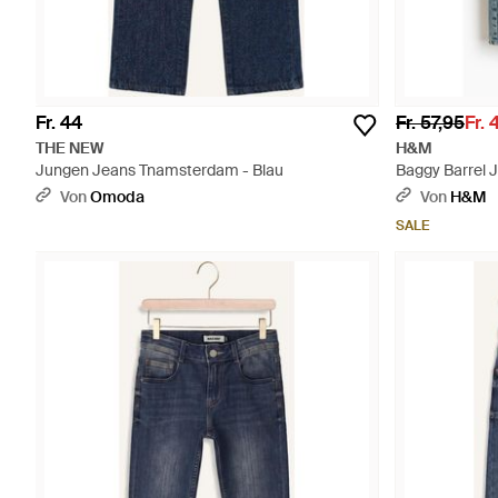
Fr. 44
Fr. 57,95
Fr. 
THE NEW
H&M
Jungen Jeans Tnamsterdam - Blau
Baggy Barrel J
Von
Omoda
Von
H&M
SALE