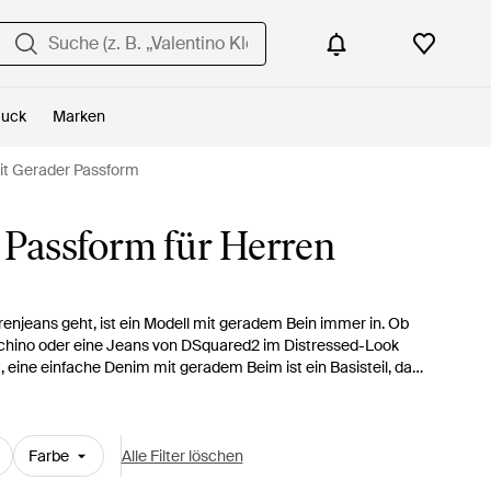
uck
Marken
it Gerader Passform
 Passform für Herren
njeans geht, ist ein Modell mit geradem Bein immer in. Ob
schino oder eine Jeans von DSquared2 im Distressed-Look
, eine einfache Denim mit geradem Beim ist ein Basisteil, das
und Blazer an oder halten Sie es lässig, der klassische Denim-
liegen. Mit einer Jeans mit geradem Bein kann man einfach
Farbe
Alle Filter löschen