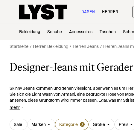
DAMEN
HERREN
Bekleidung
Schuhe
Accessoires
Taschen
Schm
Startseite
Herren Bekleidung
Herren Jeans
Herren Jeans m
Designer-Jeans mit Gerader
Skinny Jeans kommen und gehen vielleicht, aber wenn es um Herre
Sie sich die Light Wash von Armani, eine bedruckte Hose von Mo
ansehen, diese Grundform wird immer passen. Egal, was Ihr Stil ist
für jeden Look passt. Ziehen Sie eine schickere Version mit Hemd 
mehr
Schnitt ist ein grundlegendes Teil, mit dem Herren immer richtig 
nichts falsch machen.
Sale
Marken
Kategorie
Größe
Preis
3