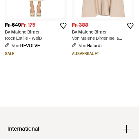
Fr. 649
Fr. 175
Fr. 388
By Malene Birger
By Malene Birger
Rock Estille - Weiß
Von Malene Birger Isella
Röcken - Natur
Von
REVOLVE
Von
Balardi
SALE
AUSVERKAUFT
International