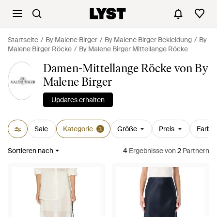
Startseite
By Malene Birger
By Malene Birger Bekleidung
By
Malene Birger Röcke
By Malene Birger Mittellange Röcke
Damen-Mittellange Röcke von By
Malene Birger
Updates erhalten
Sale
Kategorie
Größe
Preis
Farbe
3
Sortieren nach
4
Ergebnisse
von
2
Partnern