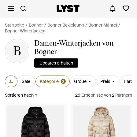
Startseite
Bogner
Bogner Bekleidung
Bogner Mäntel
Bogner Winterjacken
Damen-Winterjacken von
B
Bogner
Updates erhalten
Sale
Kategorie
Größe
Preis
Farbe
3
Sortieren nach
26
Ergebnisse
von
2
Partnern