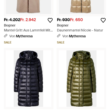
Fr. 4.202
Fr. 2.942
Fr. 930
Fr. 650
Bogner
Bogner
Mantel Gritt Aus Lammfell Mit
Daunenmantel Nicole - Natur
Veloursleder - Braun
Von
Mytheresa
Von
Mytheresa
SALE
SALE