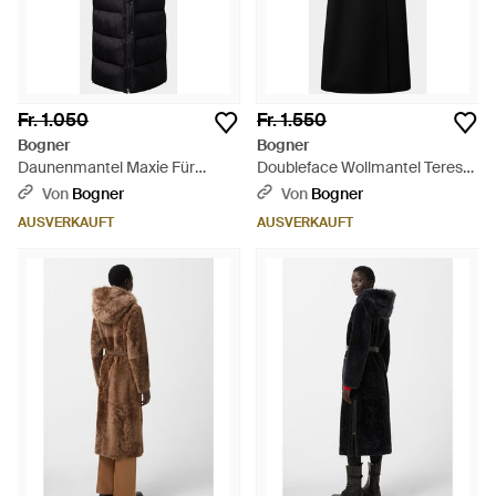
Fr. 1.050
Fr. 1.550
Bogner
Bogner
Daunenmantel Maxie Für
Doubleface Wollmantel Terese
Damen - Schwarz
Für Damen - Schwarz
Von
Bogner
Von
Bogner
AUSVERKAUFT
AUSVERKAUFT