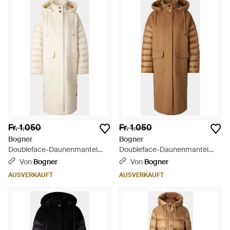
Fr. 1.050
Fr. 1.050
Bogner
Bogner
Doubleface-Daunenmantel
Doubleface-Daunenmantel
Trisha Für Damen - Natur
Trisha Für Damen - Braun
Von
Bogner
Von
Bogner
AUSVERKAUFT
AUSVERKAUFT