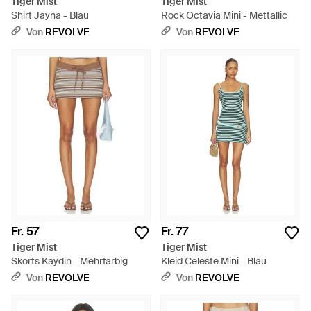
Tiger Mist
Tiger Mist
Shirt Jayna - Blau
Rock Octavia Mini - Mettallic
Von
REVOLVE
Von
REVOLVE
Fr. 57
Fr. 77
Tiger Mist
Tiger Mist
Skorts Kaydin - Mehrfarbig
Kleid Celeste Mini - Blau
Von
REVOLVE
Von
REVOLVE