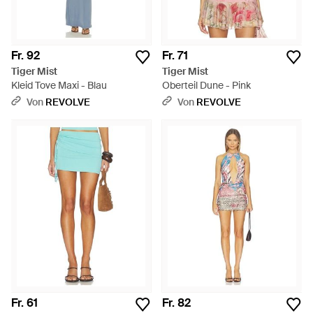
Fr. 92
Fr. 71
Tiger Mist
Tiger Mist
Kleid Tove Maxi - Blau
Oberteil Dune - Pink
Von
REVOLVE
Von
REVOLVE
Fr. 61
Fr. 82