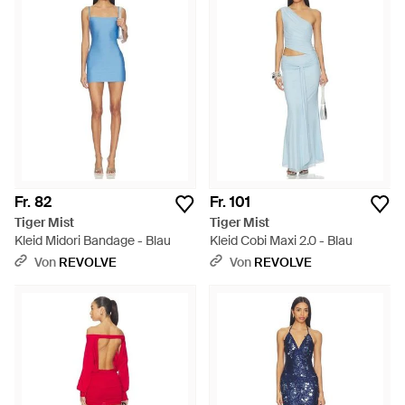
Fr. 82
Fr. 101
Tiger Mist
Tiger Mist
Kleid Midori Bandage - Blau
Kleid Cobi Maxi 2.0 - Blau
Von
REVOLVE
Von
REVOLVE