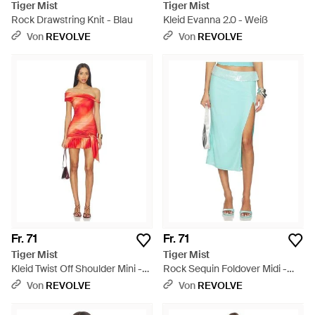
Tiger Mist
Tiger Mist
Rock Drawstring Knit - Blau
Kleid Evanna 2.0 - Weiß
Von
REVOLVE
Von
REVOLVE
Fr. 71
Fr. 71
Tiger Mist
Tiger Mist
Kleid Twist Off Shoulder Mini -
Rock Sequin Foldover Midi -
Rot
Blau
Von
REVOLVE
Von
REVOLVE