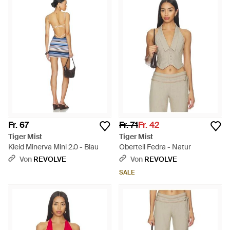
Fr. 67
Fr. 71
Fr. 42
Tiger Mist
Tiger Mist
Kleid Minerva Mini 2.0 - Blau
Oberteil Fedra - Natur
Von
REVOLVE
Von
REVOLVE
SALE