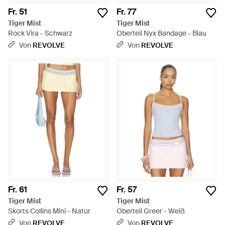
Fr. 51
Fr. 77
Tiger Mist
Tiger Mist
Rock Vira - Schwarz
Oberteil Nyx Bandage - Blau
Von
REVOLVE
Von
REVOLVE
Fr. 61
Fr. 57
Tiger Mist
Tiger Mist
Skorts Collins Mini - Natur
Oberteil Greer - Weiß
Von
REVOLVE
Von
REVOLVE