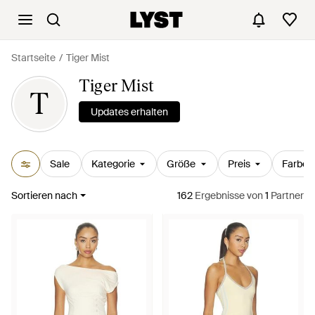
Startseite
Tiger Mist
Tiger Mist
T
Updates erhalten
Sale
Kategorie
Größe
Preis
Farbe
Sortieren nach
162
Ergebnisse
von
1
Partner