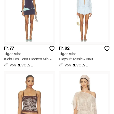
Fr. 77
Fr. 82
Tiger Mist
Tiger Mist
Kleid Eos Color Blocked Mini -
Playsuit Tessie - Blau
Blau
Von
REVOLVE
Von
REVOLVE