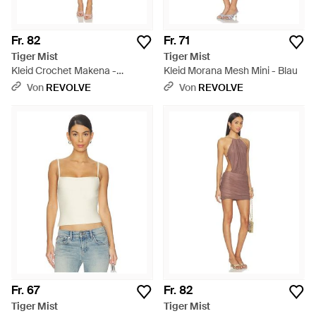
Fr. 82
Fr. 71
Tiger Mist
Tiger Mist
Kleid Crochet Makena -
Kleid Morana Mesh Mini - Blau
Mehrfarbig
Von
REVOLVE
Von
REVOLVE
Fr. 67
Fr. 82
Tiger Mist
Tiger Mist