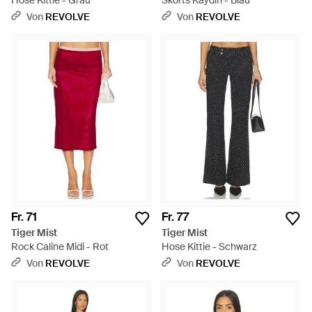
Hose Kittie - Grau
Skorts Kaydin - Blau
Von
REVOLVE
Von
REVOLVE
Fr. 71
Fr. 77
Tiger Mist
Tiger Mist
Rock Caline Midi - Rot
Hose Kittie - Schwarz
Von
REVOLVE
Von
REVOLVE