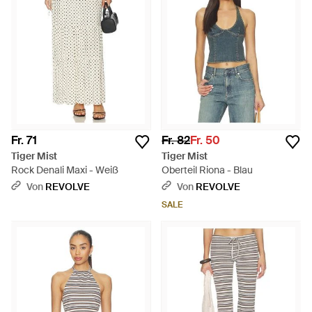
Fr. 71
Fr. 82
Fr. 50
Tiger Mist
Tiger Mist
Rock Denali Maxi - Weiß
Oberteil Riona - Blau
Von
REVOLVE
Von
REVOLVE
SALE