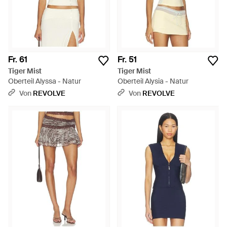
Fr. 61
Fr. 51
Tiger Mist
Tiger Mist
Oberteil Alyssa - Natur
Oberteil Alysia - Natur
Von
REVOLVE
Von
REVOLVE