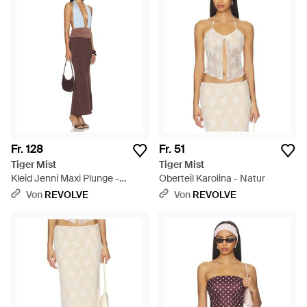
Fr. 128
Fr. 51
Tiger Mist
Tiger Mist
Kleid Jenni Maxi Plunge -
Oberteil Karolina - Natur
Mehrfarbig
Von
REVOLVE
Von
REVOLVE