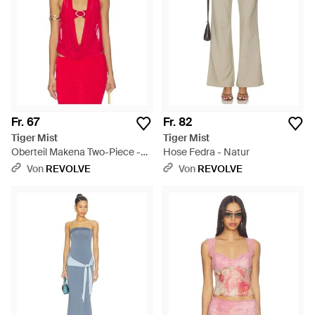
Fr. 67
Fr. 82
Tiger Mist
Tiger Mist
Oberteil Makena Two-Piece -
Hose Fedra - Natur
Rot
Von
REVOLVE
Von
REVOLVE