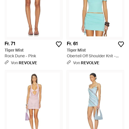
Fr. 71
Fr. 61
Tiger Mist
Tiger Mist
Rock Dune - Pink
Oberteil Off Shoulder Knit -
Blau
Von
REVOLVE
Von
REVOLVE