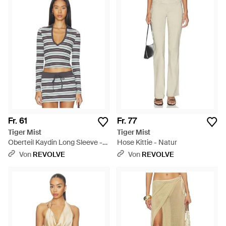
Fr. 61
Fr. 77
Tiger Mist
Tiger Mist
Oberteil Kaydin Long Sleeve -
Hose Kittie - Natur
Mehrfarbig
Von
REVOLVE
Von
REVOLVE