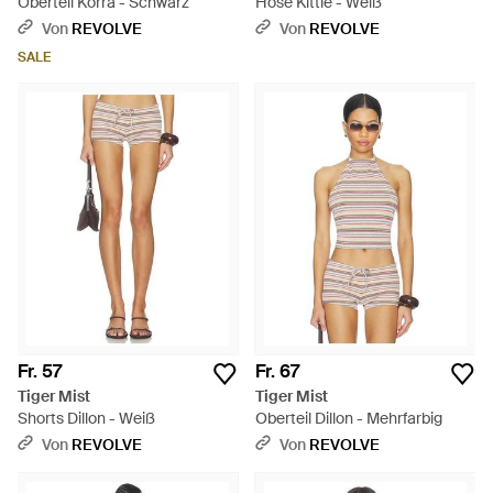
Oberteil Korra - Schwarz
Hose Kittie - Weiß
Von
REVOLVE
Von
REVOLVE
SALE
Fr. 57
Fr. 67
Tiger Mist
Tiger Mist
Shorts Dillon - Weiß
Oberteil Dillon - Mehrfarbig
Von
REVOLVE
Von
REVOLVE