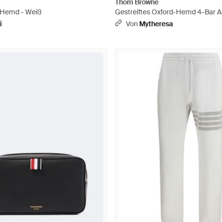
Thom Browne
Hemd - Weiß
Gestreiftes Oxford-Hemd 4-Bar 
- Weiß
i
Von
Mytheresa