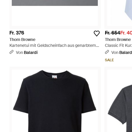
Fr. 376
Fr. 654
Fr. 4
Thom Browne
Thom Browne
Kartenetui mit Geldscheinfach aus genarbtem
Classic Fit K
Leder - Grau
aus einfarbige
Von
Balardi
Von
Balard
SALE