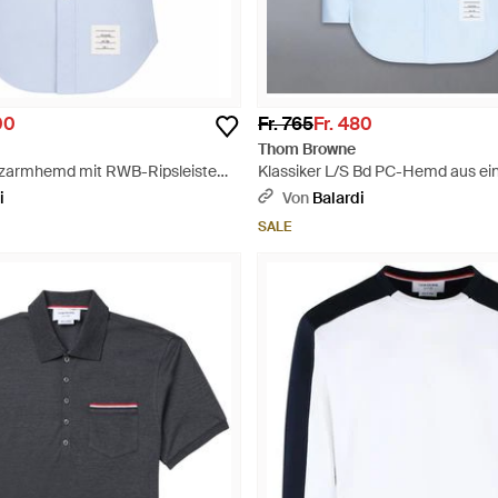
00
Fr. 765
Fr. 480
Thom Browne
urzarmhemd mit RWB-Ripsleiste
Klassiker L/S Bd PC-Hemd aus ei
m Popeline - Blau
Popeline - Blau
i
Von
Balardi
SALE