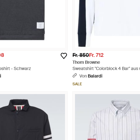
08
Fr. 850
Fr. 712
Thom Browne
shirt - Schwarz
Sweatshirt "Colorblock 4 Bar" aus
blauer Baumwolle - Schwarz
i
Von
Balardi
SALE