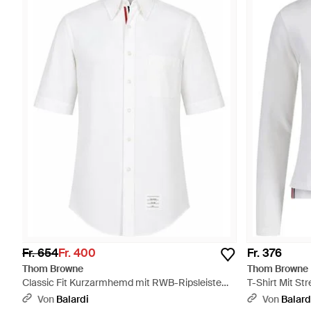
Fr. 654
Fr. 400
Fr. 376
Thom Browne
Thom Browne
Classic Fit Kurzarmhemd mit RWB-Ripsleiste
T-Shirt Mit Str
aus einfarbigem Popeline - Weiß
Von
Balardi
Von
Balard