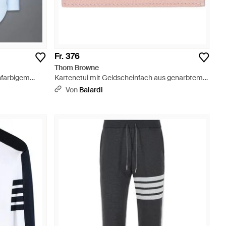
Fr. 376
Thom Browne
nfarbigem
Kartenetui mit Geldscheinfach aus genarbtem
Leder - Pink
Von
Balardi