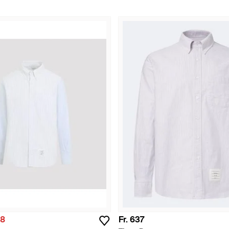
48
Fr. 637