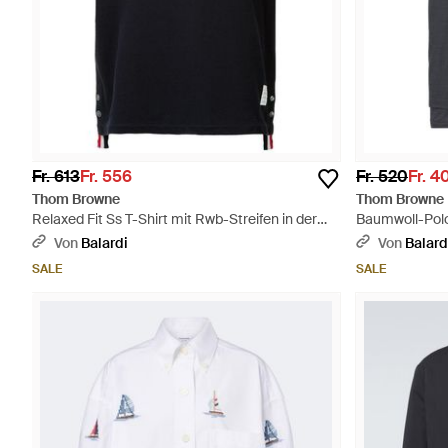
Fr. 613
Fr. 556
Fr. 520
Fr. 4
Thom Browne
Thom Browne
Relaxed Fit Ss T-Shirt mit Rwb-Streifen in der
Baumwoll-Polo
Mitte hinten aus klassischem Piqué - Schwarz
Von
Balardi
Von
Balard
SALE
SALE