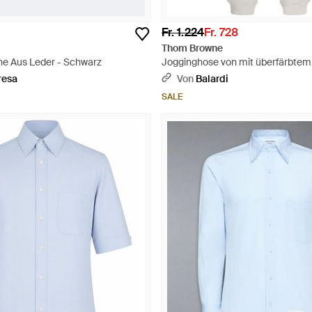
Fr. 1.224
Fr. 728
Thom Browne
e Aus Leder - Schwarz
Jogginghose von mit überfärbtem
aus einfarbigem Loopback - Grau
resa
Von
Balardi
SALE