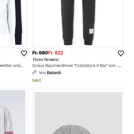
Fr. 980
Fr. 822
Thom Browne
 weißer und
Graue Baumwollhose "Colorblock 4 Bar" von -
Grau
Von
Balardi
SALE