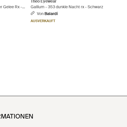
Theo Eyewear
r Gelee Rx -
Gallium - 353 dunkle Nacht rx - Schwarz
Von
Balardi
AUSVERKAUFT
RMATIONEN