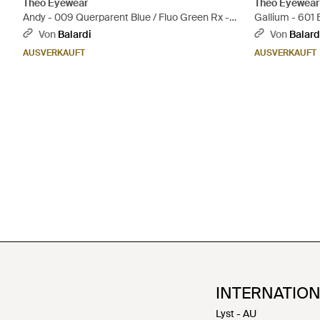
Theo Eyewear
Theo Eyewear
Andy - 009 Querparent Blue / Fluo Green Rx -
Gallium - 601 
Schwarz
Von
Balardi
Von
Balard
AUSVERKAUFT
AUSVERKAUFT
INTERNATIO
Lyst - AU