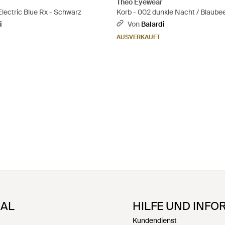
Theo Eyewear
Electric Blue Rx - Schwarz
Korb - 002 dunkle Nacht / Blaubee
Schwarz
i
Von
Balardi
AUSVERKAUFT
NAL
HILFE UND INFO
Kundendienst