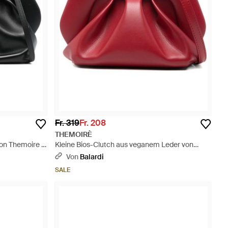
Fr. 319
Fr. 208
THEMOIRÈ
on Themoire -
Kleine Bios-Clutch aus veganem Leder von
Themoire - Rot
Von
Balardi
SALE