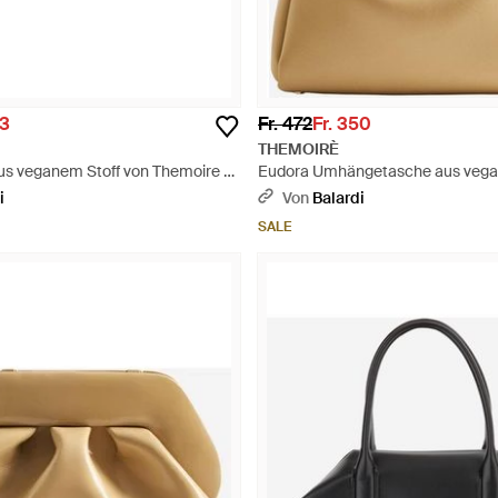
73
Fr. 472
Fr. 350
THEMOIRÈ
us veganem Stoff von Themoire -
Eudora Umhängetasche aus vegan
Natur
i
Von
Balardi
SALE