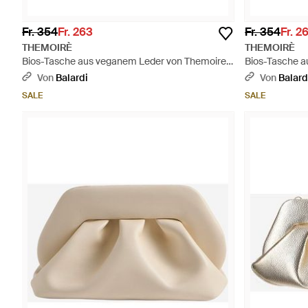
Fr. 354
Fr. 263
Fr. 354
Fr. 2
THEMOIRÈ
THEMOIRÈ
Bios-Tasche aus veganem Leder von Themoire -
Bios-Tasche a
Braun
Natur
Von
Balardi
Von
Balard
SALE
SALE