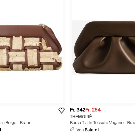
Fr. 342
Fr. 254
THEMOIRÈ
un+Beige - Braun
Borsa Tia In Tessuto Vegano - Bra
i
Von
Balardi