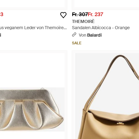
63
Fr. 307
Fr. 237
THEMOIRÈ
us veganem Leder von Themoire -
Sandalen Albicocca - Orange
i
Von
Balardi
SALE