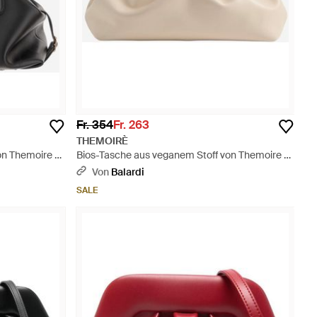
Fr. 354
Fr. 263
THEMOIRÈ
on Themoire -
Bios-Tasche aus veganem Stoff von Themoire -
Natur
Von
Balardi
SALE