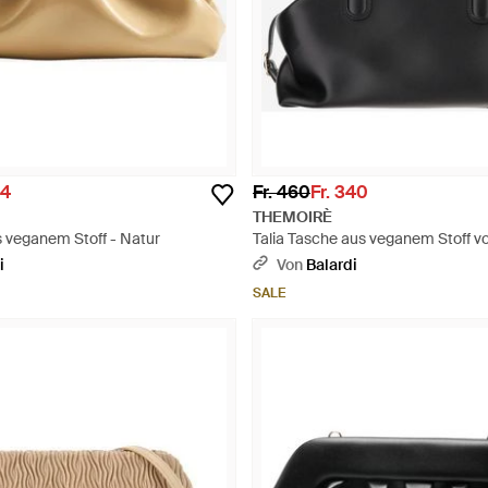
54
Fr. 460
Fr. 340
THEMOIRÈ
s veganem Stoff - Natur
Talia Tasche aus veganem Stoff v
Schwarz
i
Von
Balardi
SALE