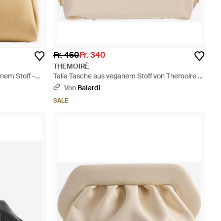
Fr. 460
Fr. 340
THEMOIRÈ
em Stoff -
Talia Tasche aus veganem Stoff von Themoire -
Natur
Von
Balardi
SALE