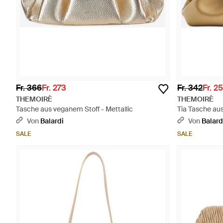
Fr. 366
Fr. 273
Fr. 342
Fr. 2
THEMOIRÈ
THEMOIRÈ
Tasche aus veganem Stoff - Mettallic
Tia Tasche au
Von
Balardi
Von
Balard
SALE
SALE