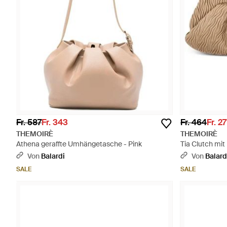
Fr. 587
Fr. 343
Fr. 464
Fr. 27
THEMOIRÈ
THEMOIRÈ
Athena geraffte Umhängetasche - Pink
Tia Clutch mit
Von
Balardi
Von
Balard
SALE
SALE