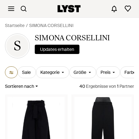
Startseite
SIMONA CORSELLINI
SIMONA CORSELLINI
S
Updates erhalten
Sale
Kategorie
Größe
Preis
Farbe
Sortieren nach
40
Ergebnisse
von
1
Partner