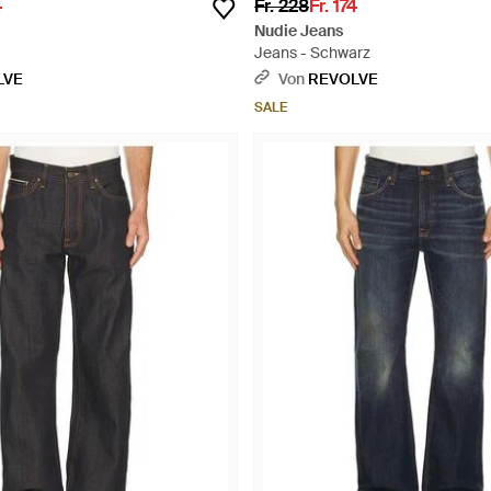
4
Fr. 228
Fr. 174
Nudie Jeans
Jeans - Schwarz
LVE
Von
REVOLVE
SALE