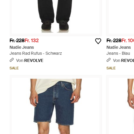
Fr. 228
Fr. 132
Fr. 228
Fr. 1
Nudie Jeans
Nudie Jeans
Jeans Rad Rufus - Schwarz
Jeans - Blau
Von
REVOLVE
Von
REVO
SALE
SALE