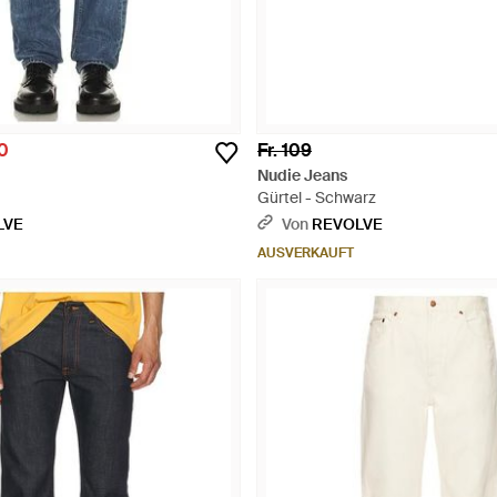
00
Fr. 109
Nudie Jeans
Gürtel - Schwarz
LVE
Von
REVOLVE
AUSVERKAUFT