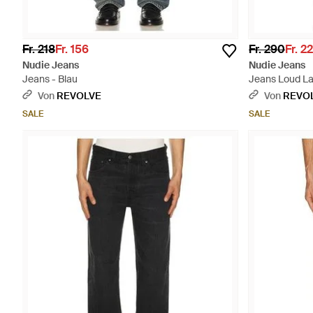
Fr. 218
Fr. 156
Fr. 290
Fr. 2
Nudie Jeans
Nudie Jeans
Jeans - Blau
Jeans Loud La
Von
REVOLVE
Von
REVO
SALE
SALE