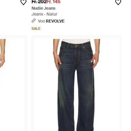
Fr. 202
Fr. 145
Nudie Jeans
Jeans - Natur
Von
REVOLVE
SALE