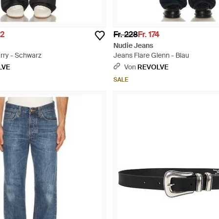
22
Fr. 228
Fr. 174
Nudie Jeans
rry - Schwarz
Jeans Flare Glenn - Blau
LVE
Von
REVOLVE
SALE