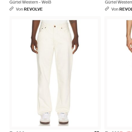
Gürtel Western - Weiß
Gürtel Wester
Von
REVOLVE
Von
REVO