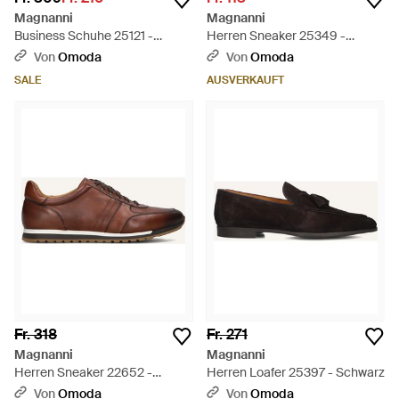
Magnanni
Magnanni
Business Schuhe 25121 -
Herren Sneaker 25349 -
Schwarz
Schwarz
Von
Omoda
Von
Omoda
SALE
AUSVERKAUFT
Fr. 318
Fr. 271
Magnanni
Magnanni
Herren Sneaker 22652 -
Herren Loafer 25397 - Schwarz
Schwarz
Von
Omoda
Von
Omoda