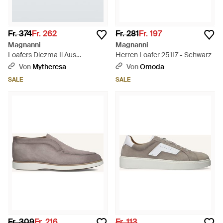
Fr. 374
Fr. 262
Fr. 281
Fr. 197
Magnanni
Magnanni
Loafers Diezma Ii Aus
Herren Loafer 25117 - Schwarz
Veloursleder - Schwarz
Von
Mytheresa
Von
Omoda
SALE
SALE
Fr. 309
Fr. 216
Fr. 113