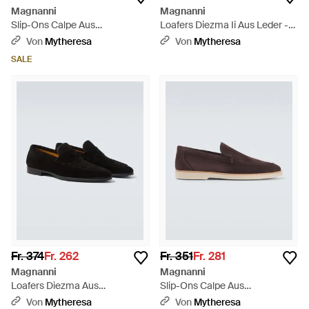
Magnanni
Magnanni
Slip-Ons Calpe Aus
Loafers Diezma Ii Aus Leder -
Veloursleder - Weiß
Schwarz
Von
Mytheresa
Von
Mytheresa
SALE
Fr. 374
Fr. 262
Fr. 351
Fr. 281
Magnanni
Magnanni
Loafers Diezma Aus
Slip-Ons Calpe Aus
Veloursleder - Braun
Veloursleder - Braun
Von
Mytheresa
Von
Mytheresa