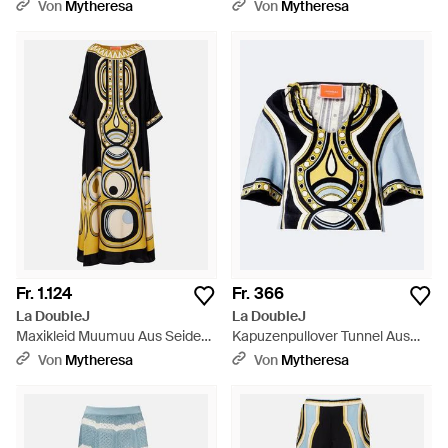
Seidentwill Mit Federn - Gelb
Mit Federn - Gelb
Von
Mytheresa
Von
Mytheresa
Fr. 1.124
Fr. 366
La DoubleJ
La DoubleJ
Maxikleid Muumuu Aus Seiden-
Kapuzenpullover Tunnel Aus
Twill - Mettallic
Frottee - Schwarz
Von
Mytheresa
Von
Mytheresa