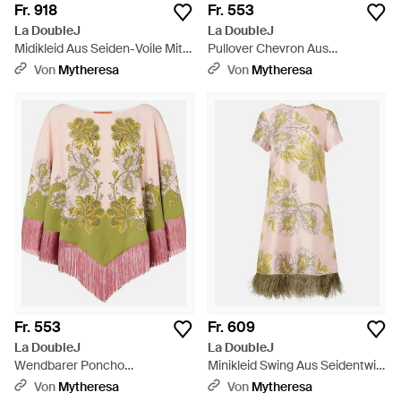
Fr. 918
Fr. 553
La DoubleJ
La DoubleJ
Midikleid Aus Seiden-Voile Mit
Pullover Chevron Aus
Fransen - Mettallic
Haekelstrick - Mettallic
Von
Mytheresa
Von
Mytheresa
Fr. 553
Fr. 609
La DoubleJ
La DoubleJ
Wendbarer Poncho
Minikleid Swing Aus Seidentwill
Vathe Placee Aus Satin -
Mit Federn - Grün
Von
Mytheresa
Von
Mytheresa