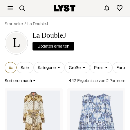
Startseite
La DoubleJ
La DoubleJ
L
Updates erhalten
Sale
Kategorie
Größe
Preis
Farbe
Sortieren nach
442
Ergebnisse
von
2
Partnern