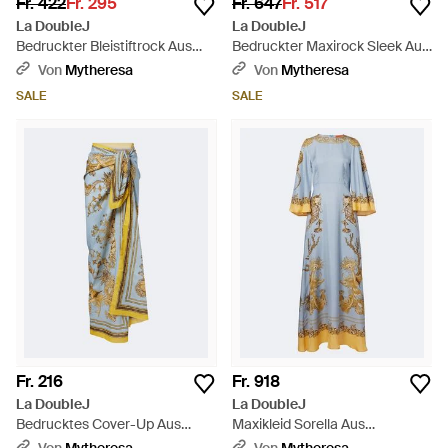
Fr. 422
Fr. 295
Fr. 647
Fr. 517
La DoubleJ
La DoubleJ
Bedruckter Bleistiftrock Aus
Bedruckter Maxirock Sleek Aus
Satin - Grün
Seidensatin - Lila
Von
Mytheresa
Von
Mytheresa
SALE
SALE
Fr. 216
Fr. 918
La DoubleJ
La DoubleJ
Bedrucktes Cover-Up Aus
Maxikleid Sorella Aus
Baumwolle - Blau
Seidentwill - Blau