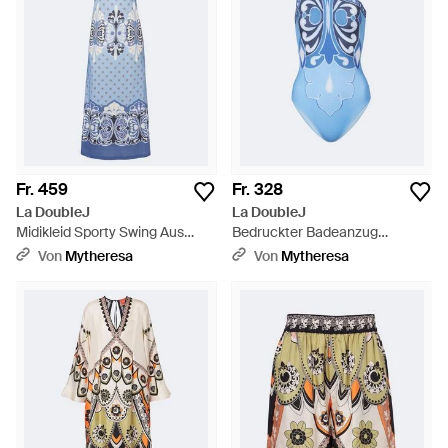
Fr. 459
Fr. 328
La DoubleJ
La DoubleJ
Midikleid Sporty Swing Aus
Bedruckter Badeanzug
Baumwoll-Jersey - Blau
Goddess - Blau
Von
Mytheresa
Von
Mytheresa