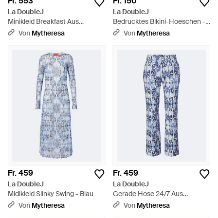
Fr. 553
Fr. 150
La DoubleJ
La DoubleJ
Minikleid Breakfast Aus
Bedrucktes Bikini-Hoeschen -
Baumwollpopeline - Blau
Blau
Von
Mytheresa
Von
Mytheresa
Fr. 459
Fr. 459
La DoubleJ
La DoubleJ
Midikleid Slinky Swing - Blau
Gerade Hose 24/7 Aus
Baumwolle - Blau
Von
Mytheresa
Von
Mytheresa