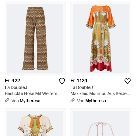
Fr. 422
Fr. 1.124
La DoubleJ
La DoubleJ
Bestickte Hose Mit Weitem
Maxikleid Muumuu Aus Seiden-
Bein Aus Einem
Twill - Orange
Von
Mytheresa
Von
Mytheresa
Baumwollgemisch - Natur