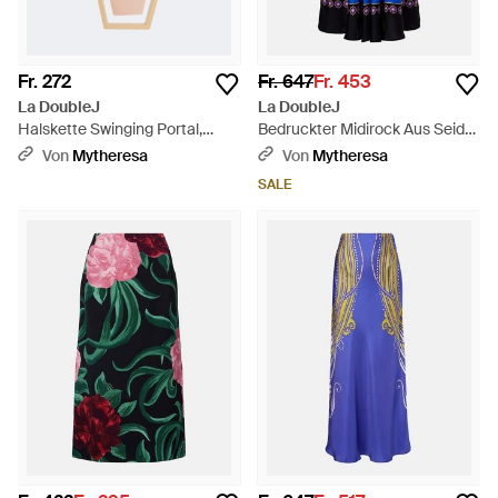
Fr. 272
Fr. 647
Fr. 453
La DoubleJ
La DoubleJ
Halskette Swinging Portal,
Bedruckter Midirock Aus Seide
Vergoldet - Mettallic
- Grün
Von
Mytheresa
Von
Mytheresa
SALE