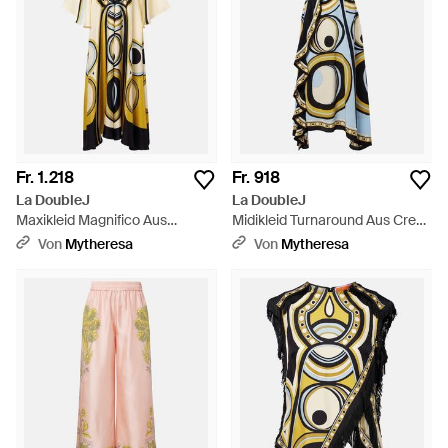
Fr. 1.218
Fr. 918
La DoubleJ
La DoubleJ
Maxikleid Magnifico Aus
Midikleid Turnaround Aus Crepe
Seiden-Twill - Mettallic
De Chine Aus Seide - Weiß
Von
Mytheresa
Von
Mytheresa