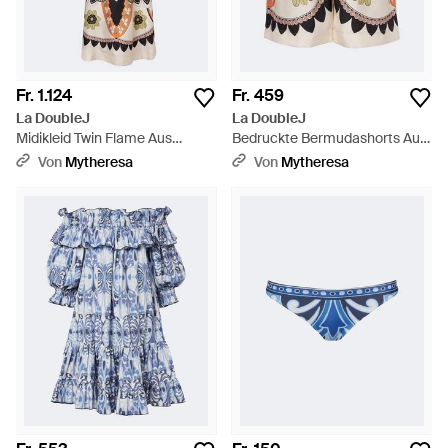
Fr. 1.124
Fr. 459
La DoubleJ
La DoubleJ
Midikleid Twin Flame Aus
Bedruckte Bermudashorts Aus
Seidentwill - Weiß
Seidentwill - Mehrfarbig
Von
Mytheresa
Von
Mytheresa