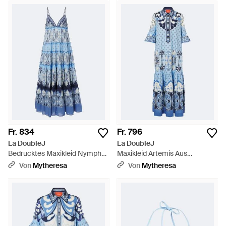
Fr. 834
Fr. 796
La DoubleJ
La DoubleJ
Bedrucktes Maxikleid Nymph
Maxikleid Artemis Aus
Aus Baumwolle - Blau
Baumwollpopeline - Blau
Von
Mytheresa
Von
Mytheresa