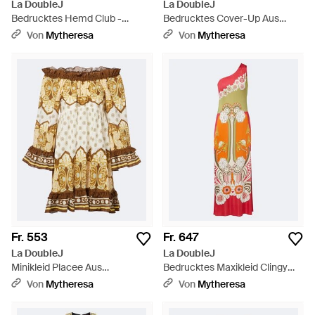
La DoubleJ
La DoubleJ
Bedrucktes Hemd Club -
Bedrucktes Cover-Up Aus
Mettallic
Baumwolle - Rot
Von
Mytheresa
Von
Mytheresa
Fr. 553
Fr. 647
La DoubleJ
La DoubleJ
Minikleid Placee Aus
Bedrucktes Maxikleid Clingy
Baumwolle - Mettallic
Roy - Orange
Von
Mytheresa
Von
Mytheresa