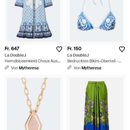
Fr. 647
Fr. 150
La DoubleJ
La DoubleJ
Hemdblusenkleid Choux Aus
Bedrucktes Bikini-Oberteil -
Baumwollpopeline - Blau
Blau
Von
Mytheresa
Von
Mytheresa