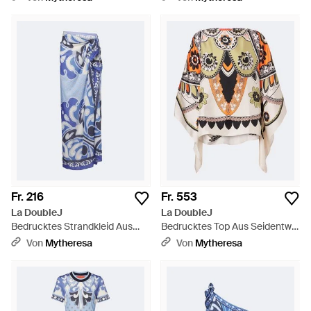
Fr. 216
Fr. 553
La DoubleJ
La DoubleJ
Bedrucktes Strandkleid Aus
Bedrucktes Top Aus Seidentwill
Baumwolle - Blau
- Mettallic
Von
Mytheresa
Von
Mytheresa