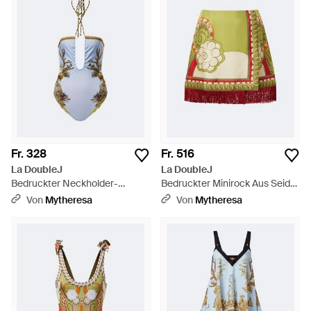
Fr. 328
Fr. 516
La DoubleJ
La DoubleJ
Bedruckter Neckholder-
Bedruckter Minirock Aus Seide
Badeanzug - Blau
Mit Fransen - Mehrfarbig
Von
Mytheresa
Von
Mytheresa