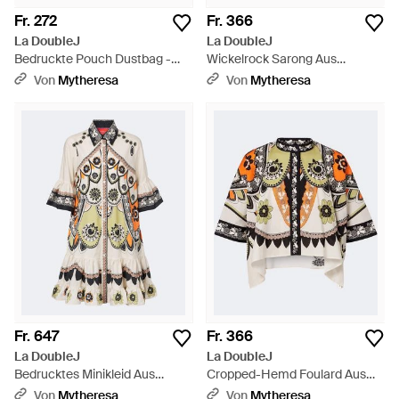
Fr. 272
Fr. 366
La DoubleJ
La DoubleJ
Bedruckte Pouch Dustbag -
Wickelrock Sarong Aus
Blau
Baumwollmusselin - Weiß
Von
Mytheresa
Von
Mytheresa
Fr. 647
Fr. 366
La DoubleJ
La DoubleJ
Bedrucktes Minikleid Aus
Cropped-Hemd Foulard Aus
Baumwollpopeline - Weiß
Baumwoll-Twill - Mehrfarbig
Von
Mytheresa
Von
Mytheresa