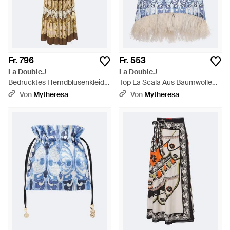
Fr. 796
Fr. 553
La DoubleJ
La DoubleJ
Bedrucktes Hemdblusenkleid
Top La Scala Aus Baumwolle
Bellini Aus Voile - Mettallic
Mit Federn - Blau
Von
Mytheresa
Von
Mytheresa