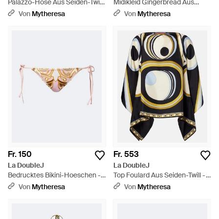
Palazzo-Hose Aus Seiden-Twill
Midikleid Gingerbread Aus
- Blau
Einem Baumwollgemisch -
Von
Mytheresa
Von
Mytheresa
Mettallic
Fr. 150
Fr. 553
La DoubleJ
La DoubleJ
Bedrucktes Bikini-Hoeschen -
Top Foulard Aus Seiden-Twill -
Weiß
Schwarz
Von
Mytheresa
Von
Mytheresa