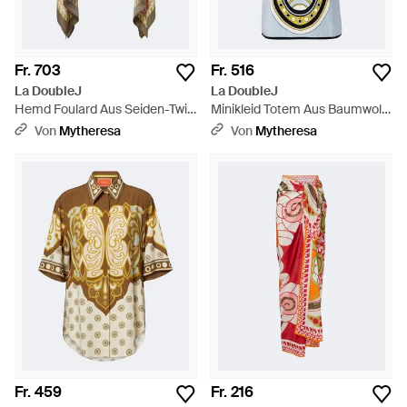
Fr. 703
Fr. 516
La DoubleJ
La DoubleJ
Hemd Foulard Aus Seiden-Twill
Minikleid Totem Aus Baumwolle
- Mettallic
- Grün
Von
Mytheresa
Von
Mytheresa
Fr. 459
Fr. 216