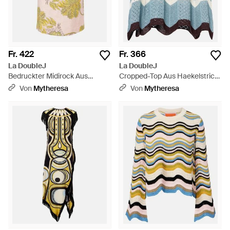
Fr. 422
Fr. 366
La DoubleJ
La DoubleJ
Bedruckter Midirock Aus
Cropped-Top Aus Haekelstrick
Baumwolle - Gelb
- Blau
Von
Mytheresa
Von
Mytheresa