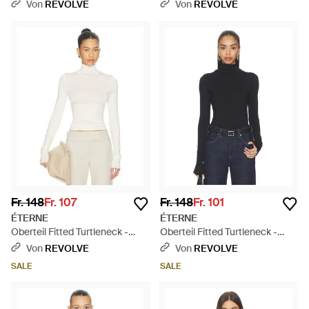
Taschen - Blau
Sweatshirt - Blau
Von
REVOLVE
Von
REVOLVE
Fr. 148
Fr. 107
Fr. 148
Fr. 101
ÉTERNE
ÉTERNE
Oberteil Fitted Turtleneck -
Oberteil Fitted Turtleneck -
Weiß
Blau
Von
REVOLVE
Von
REVOLVE
SALE
SALE