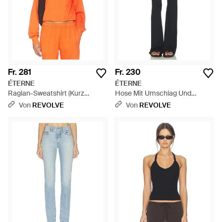
Fr. 281
Fr. 230
ÉTERNE
ÉTERNE
Raglan-Sweatshirt (Kurz
Hose Mit Umschlag Und
Geschnitten) - Orange
Ausgestelltem Bein - Blau
Von
REVOLVE
Von
REVOLVE