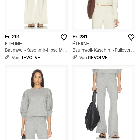
Fr. 291
Fr. 281
ÉTERNE
ÉTERNE
Baumwoll-Kaschmir-Hose Mit
Baumwoll-Kaschmir-Pullover
Weitem Bein (Loungewear) -
Lennox - Natur
Von
REVOLVE
Von
REVOLVE
Weiß