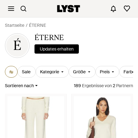
Startseite
ÉTERNE
ÉTERNE
É
Updates erhalten
Sale
Kategorie
Größe
Preis
Farbe
Sortieren nach
189
Ergebnisse
von
2
Partnern