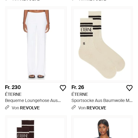
Langen Ärmeln - Weiß
Fr. 230
Fr. 26
ÉTERNE
ÉTERNE
Bequeme Loungehose Aus
Sportsocke Aus Baumwolle Mit
Butterripp - Weiß
Logo - Weiß
Von
REVOLVE
Von
REVOLVE