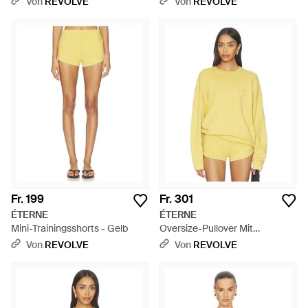
Von
REVOLVE
Von
REVOLVE
Fr. 199
Fr. 301
ÉTERNE
ÉTERNE
Mini-Trainingsshorts - Gelb
Oversize-Pullover Mit
Rundhalsausschnitt - Gelb
Von
REVOLVE
Von
REVOLVE