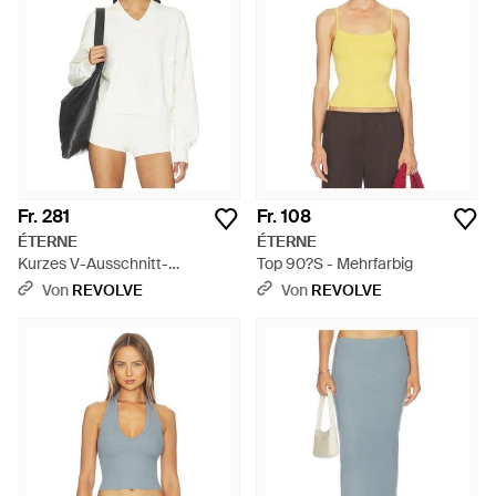
Fr. 281
Fr. 108
ÉTERNE
ÉTERNE
Kurzes V-Ausschnitt-
Top 90?S - Mehrfarbig
Sweatshirt - Weiß
Von
REVOLVE
Von
REVOLVE