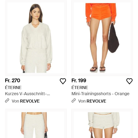
Fr. 270
Fr. 199
ÉTERNE
ÉTERNE
Kurzes V-Ausschnitt-
Mini-Trainingsshorts - Orange
Sweatshirt - Weiß
Von
REVOLVE
Von
REVOLVE