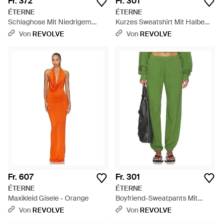
Fr. 372
Fr. 301
ÉTERNE
ÉTERNE
Schlaghose Mit Niedrigem
Kurzes Sweatshirt Mit Halbem
Bund - Weiß
Reissverschluss - Grün
Von
REVOLVE
Von
REVOLVE
Fr. 607
Fr. 301
ÉTERNE
ÉTERNE
Maxikleid Gisele - Orange
Boyfriend-Sweatpants Mit
Taschen - Grün
Von
REVOLVE
Von
REVOLVE