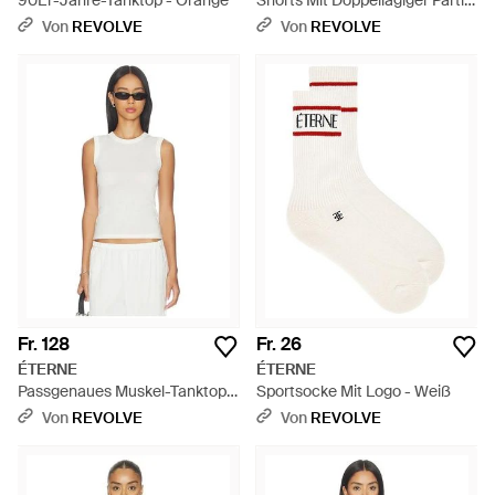
90Er-Jahre-Tanktop - Orange
Shorts Mit Doppellagiger Partie
- Schwarz
Von
REVOLVE
Von
REVOLVE
Fr. 128
Fr. 26
ÉTERNE
ÉTERNE
Passgenaues Muskel-Tanktop -
Sportsocke Mit Logo - Weiß
Weiß
Von
REVOLVE
Von
REVOLVE