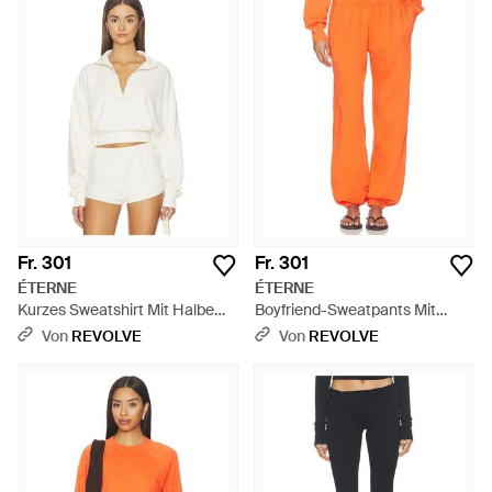
Fr. 301
Fr. 301
ÉTERNE
ÉTERNE
Kurzes Sweatshirt Mit Halbem
Boyfriend-Sweatpants Mit
Reissverschluss - Weiß
Taschen - Orange
Von
REVOLVE
Von
REVOLVE