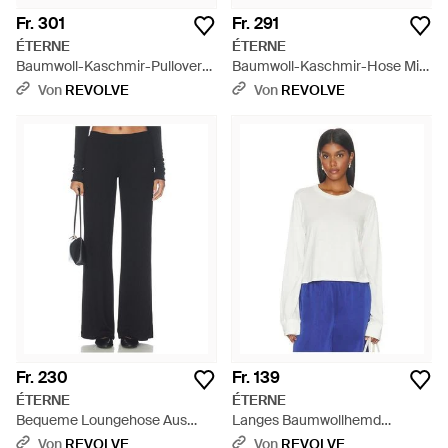
Fr. 301
Fr. 291
ÉTERNE
ÉTERNE
Baumwoll-Kaschmir-Pullover
Baumwoll-Kaschmir-Hose Mit
Brock - Grau
Weitem Bein (Loungewear) -
Von
REVOLVE
Von
REVOLVE
Weiß
Fr. 230
Fr. 139
ÉTERNE
ÉTERNE
Bequeme Loungehose Aus
Langes Baumwollhemd
Butterripp - Schwarz
Kastenförmiges T-Shirt Mit
Von
REVOLVE
Von
REVOLVE