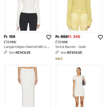
Fr. 169
Fr. 555
Fr. 346
ÉTERNE
ÉTERNE
Langärmliges Oberteil Mit U-
Strick Barrett - Gelb
Boot-Ausschnitt - Weiß
Von
REVOLVE
Von
REVOLVE
SALE