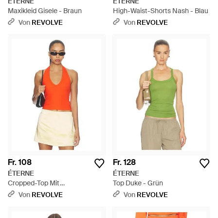
ÉTERNE
ÉTERNE
Maxikleid Gisele - Braun
High-Waist-Shorts Nash - Blau
Von
REVOLVE
Von
REVOLVE
Fr. 108
Fr. 128
ÉTERNE
ÉTERNE
Cropped-Top Mit
Top Duke - Grün
Nackenträgern Faye - Orange
Von
REVOLVE
Von
REVOLVE