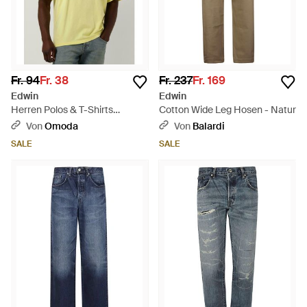
Fr. 94
Fr. 38
Fr. 237
Fr. 169
Edwin
Edwin
Herren Polos & T-Shirts
Cotton Wide Leg Hosen - Natur
Japanese Sun Ts - Gelb
Von
Omoda
Von
Balardi
SALE
SALE