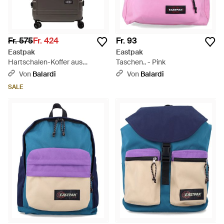
Fr. 575
Fr. 424
Fr. 93
Eastpak
Eastpak
Hartschalen-Koffer aus
Taschen.. - Pink
Polycarbonat mit
Von
Balardi
Von
Balardi
multidirektionalen Rädern -
SALE
Grau