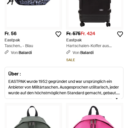
Fr. 56
Fr. 575
Fr. 424
Eastpak
Eastpak
Taschen.. - Blau
Hartschalen-Koffer aus
Polycarbonat mit
Von
Balardi
Von
Balardi
multidirektionalen Rädern -
SALE
Schwarz
Über :
EASTPAK wurde 1952 gegründet und war ursprünglich ein
Anbieter von Militärtaschen. Ausgesprochen utilitarisch, jeder
wurde auf den höchstmöglichen Standard gemacht, gebaut,
um zu ertragen und zu halten. Mit EASTPAK „aus dem Wald
und in die Stadt“ änderte Mark Goldman das Image der
Marke, als er in den 70er Jahren die Firma seines Vaters
übernahm. Seitdem ist das Unternehmen von Stärke zu
Stärke gegangen, revolutioniert Drucktechniken und schafft
Rädergepäck. EASTPAK ist bekannt für seine brillanten