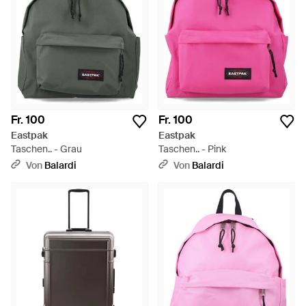
Designer-Kooperationen, vom niederländischen Tattoo-
Künstler „Hanky Panky“ bis zum Pariser Designer Gaspard
Yurkievich.
Fr. 100
Fr. 100
Eastpak
Eastpak
Taschen.. - Grau
Taschen.. - Pink
Von
Balardi
Von
Balardi