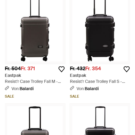
Fr. 504
Fr. 371
Fr. 432
Fr. 354
Eastpak
Eastpak
Resist'r Case Trolley Fall M -
Resist'r Case Trolley Fall S -
Schwarz
Schwarz
Von
Balardi
Von
Balardi
SALE
SALE