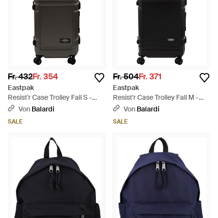
Fr. 432
Fr. 354
Fr. 504
Fr. 371
Eastpak
Eastpak
Resist'r Case Trolley Fall S -
Resist'r Case Trolley Fall M -
Schwarz
Schwarz
Von
Balardi
Von
Balardi
SALE
SALE