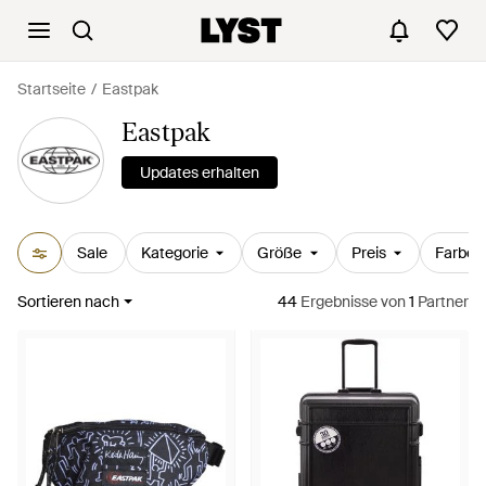
Startseite
Eastpak
Eastpak
Updates erhalten
Sale
Kategorie
Größe
Preis
Farbe
Sortieren nach
44
Ergebnisse
von
1
Partner