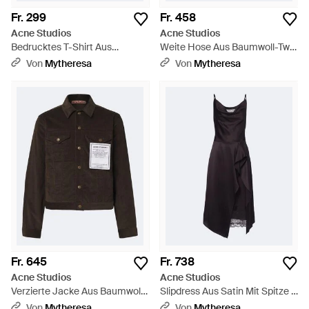
Fr. 299
Fr. 458
Acne Studios
Acne Studios
Bedrucktes T-Shirt Aus
Weite Hose Aus Baumwoll-Twill
Baumwoll-Jersey - Natur
- Grau
Von
Mytheresa
Von
Mytheresa
Fr. 645
Fr. 738
Acne Studios
Acne Studios
Verzierte Jacke Aus Baumwoll-
Slipdress Aus Satin Mit Spitze -
Cord - Schwarz
Schwarz
Von
Mytheresa
Von
Mytheresa