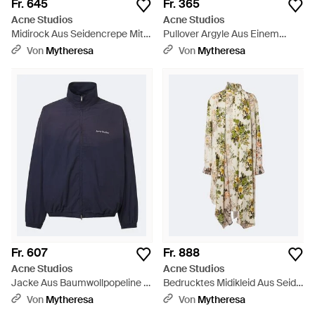
Fr. 645
Fr. 365
Acne Studios
Acne Studios
Midirock Aus Seidencrepe Mit
Pullover Argyle Aus Einem
Spitze - Weiß
Baumwollgemisch - Weiß
Von
Mytheresa
Von
Mytheresa
Fr. 607
Fr. 888
Acne Studios
Acne Studios
Jacke Aus Baumwollpopeline -
Bedrucktes Midikleid Aus Seide
Blau
- Mettallic
Von
Mytheresa
Von
Mytheresa