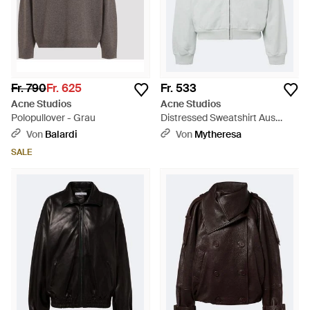
Fr. 790
Fr. 625
Fr. 533
Acne Studios
Acne Studios
Polopullover - Grau
Distressed Sweatshirt Aus
Einem Baumwollgemisch -
Von
Balardi
Von
Mytheresa
Grau
SALE