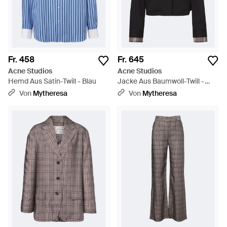
Fr. 458
Fr. 645
Acne Studios
Acne Studios
Hemd Aus Satin-Twill - Blau
Jacke Aus Baumwoll-Twill -
Schwarz
Von
Mytheresa
Von
Mytheresa