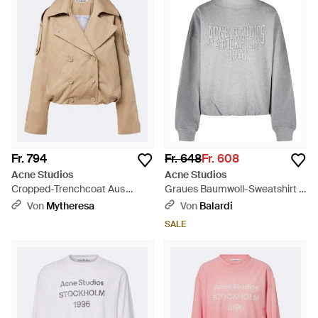
Fr. 794
Fr. 648
Fr. 608
Acne Studios
Acne Studios
Cropped-Trenchcoat Aus
Graues Baumwoll-Sweatshirt -
Baumwoll-Twill - Natur
Grau
Von
Mytheresa
Von
Balardi
SALE