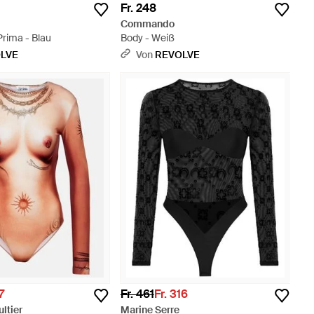
Fr. 248
Commando
Prima - Blau
Body - Weiß
LVE
Von
REVOLVE
7
Fr. 461
Fr. 316
ltier
Marine Serre