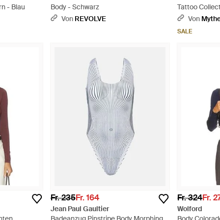
n - Blau
Body - Schwarz
Tattoo Collec
Von
REVOLVE
Von
Myth
SALE
Fr. 235
Fr. 164
Fr. 324
Fr. 2
Jean Paul Gaultier
Wolford
nten
Badeanzug Pinstripe Body Morphing -
Body Colorado