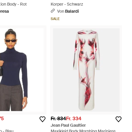
tion Body - Rot
Korper - Schwarz
eresa
Von
Balardi
SALE
75
Fr. 834
Fr. 334
Jean Paul Gaultier
 - Blau
Maxikleid Body Morphing Mariniere