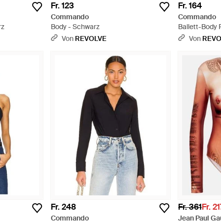
Fr. 123
Fr. 164
Commando
Commando
rz
Body - Schwarz
Ballett-Body 
Von
REVOLVE
Von
REVO
Fr. 248
Fr. 361
Fr. 21
Commando
Jean Paul Gau