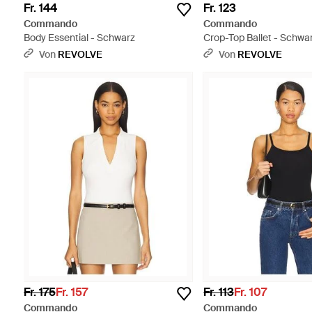
Fr. 144
Fr. 123
Commando
Commando
Body Essential - Schwarz
Crop-Top Ballet - Schwa
Von
REVOLVE
Von
REVOLVE
Fr. 175
Fr. 157
Fr. 113
Fr. 107
Commando
Commando