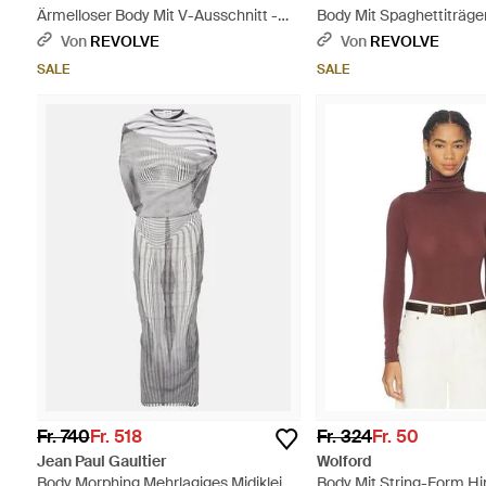
Ärmelloser Body Mit V-Ausschnitt -
Body Mit Spaghettiträger
Natur
Von
REVOLVE
Von
REVOLVE
SALE
SALE
Fr. 740
Fr. 518
Fr. 324
Fr. 50
Jean Paul Gaultier
Wolford
Body Morphing Mehrlagiges Midikleid
Body Mit String-Form Hi