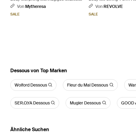
Aus Tüll Mit Falten - Grau
Colorado - Rot
Von
Mytheresa
Von
REVOLVE
SALE
SALE
Dessous von Top Marken
Wolford Dessous
Fleur du Mal Dessous
War
SER.O.YA Dessous
Mugler Dessous
GOOD 
Ähnliche Suchen