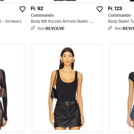
Fr. 92
Fr. 123
Commando
Commando
V - Schwarz
Body Mit Kurzen Ärmeln Ballet -
Body Ballet T
Schwarz
Von
REVOLVE
Von
REVO