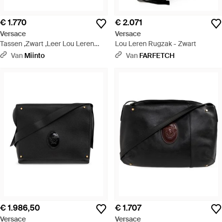
€ 1.770
€ 2.071
Versace
Versace
Tassen ,Zwart ,Leer Lou Leren
Lou Leren Rugzak - Zwart
Crossbodytas - Zwart
Van
Miinto
Van
FARFETCH
€ 1.986,50
€ 1.707
Versace
Versace