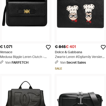
€ 1.071
€ 845
€ 401
Versace
Dolce & Gabbana
Medusa Biggie Leren Clutch -
Zwarte Leren #Dgfamily Versierde
Zwart
Clutch Pouch Tas - Zwart
Van
FARFETCH
Van
Secret Sales
SALE