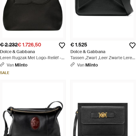
€ 2.232
€ 1.726,50
€ 1.525
Dolce & Gabbana
Dolce & Gabbana
Leren Rugzak Met Logo-Reliëf -
Tassen ,Zwart ,Leer Zwarte Leren
Zwart
Messenger Tas Met Rits - Zwart
Van
Miinto
Van
Miinto
SALE