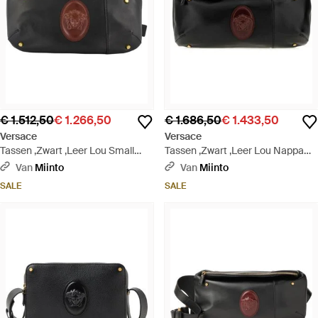
€ 1.512,50
€ 1.266,50
€ 1.686,50
€ 1.433,50
Versace
Versace
Tassen ,Zwart ,Leer Lou Small
Tassen ,Zwart ,Leer Lou Nappa
Nappa Belt Bag - Zwart
Belt Bag - Zwart
Van
Miinto
Van
Miinto
SALE
SALE