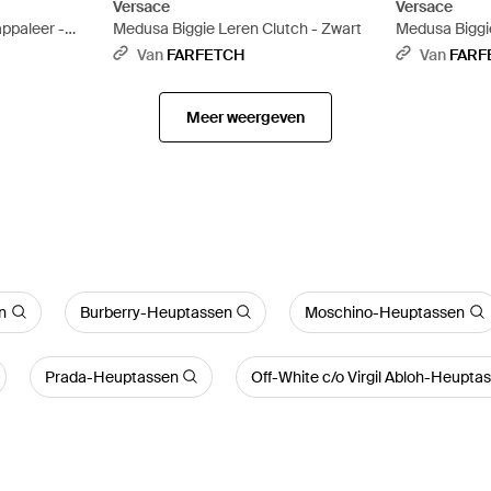
Versace
Versace
ppaleer -
Medusa Biggie Leren Clutch - Zwart
Medusa Biggi
Zwart
Van
FARFETCH
Van
FARF
Meer weergeven
n
Burberry-Heuptassen
Moschino-Heuptassen
Prada-Heuptassen
Off-White c/o Virgil Abloh-Heupta