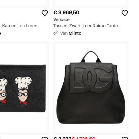
€ 3.969,50
Versace
t ,Katoen Lou Leren
Tassen ,Zwart ,Leer Ruime Grote
rt
Leren Duffel Bag - Zwart
o
Van
Miinto