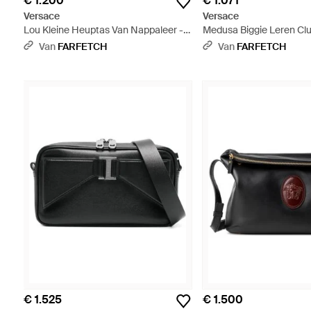
€ 1.200
€ 1.071
Versace
Versace
Lou Kleine Heuptas Van Nappaleer -
Medusa Biggie Leren Clu
Zwart
Van
FARFETCH
Van
FARFETCH
€ 1.525
€ 1.500