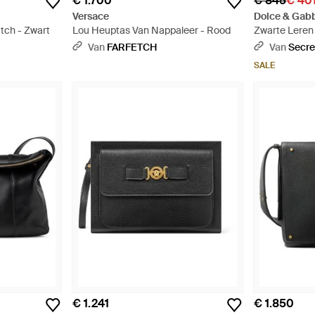
€ 1.700
€ 845
€ 40
Versace
Dolce & Gab
tch - Zwart
Lou Heuptas Van Nappaleer - Rood
Zwarte Leren
Clutch Pouch 
Van
FARFETCH
Van
Secre
SALE
€ 1.241
€ 1.850