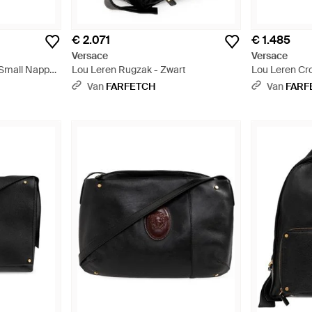
€ 2.071
€ 1.485
Versace
Versace
 Small Nappa
Lou Leren Rugzak - Zwart
Lou Leren Cr
Van
FARFETCH
Van
FARF