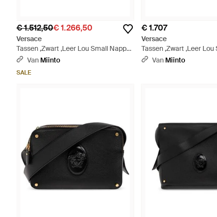
€ 1.512,50
€ 1.266,50
€ 1.707
Versace
Versace
Tassen ,Zwart ,Leer Lou Small Nappa
Tassen ,Zwart ,Leer Lou
Belt Bag - Zwart
Belt Bag - Zwart
Van
Miinto
Van
Miinto
SALE