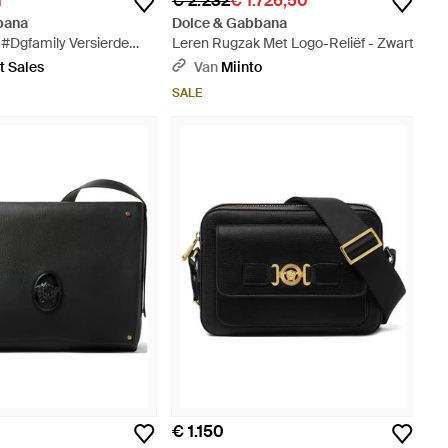
1
€ 2.232
€ 1.726,50
bana
Dolce & Gabbana
 #Dgfamily Versierde
Leren Rugzak Met Logo-Reliëf - Zwart
Tas - Zwart
t Sales
Van
Miinto
SALE
€ 1.150