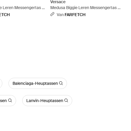
Versace
e Leren Messengertas -
Medusa Biggie Leren Messengertas -
Zwart
ETCH
Van
FARFETCH
Balenciaga-Heuptassen
ssen
Lanvin-Heuptassen