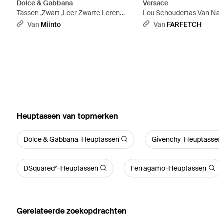
Dolce & Gabbana
Versace
Tassen ,Zwart ,Leer Zwarte Leren
Lou Schoudertas Van Na
Messenger Tas Met Rits - Zwart
Zwart
Van
Miinto
Van
FARFETCH
‪Heuptassen‬ van topmerken
Dolce & Gabbana-Heuptassen
Givenchy-Heuptasse
DSquared²-Heuptassen
Ferragamo-Heuptassen
Gerelateerde zoekopdrachten