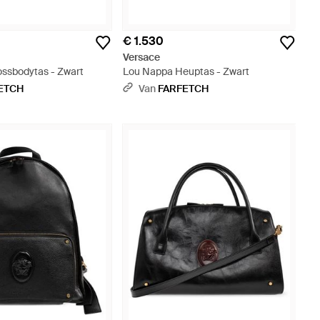
€ 1.530
Versace
ossbodytas - Zwart
Lou Nappa Heuptas - Zwart
ETCH
Van
FARFETCH