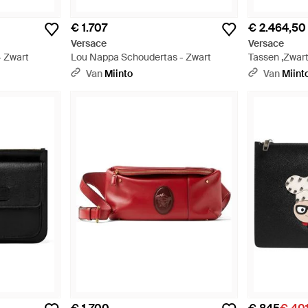
€ 1.707
€ 2.464,50
Versace
Versace
- Zwart
Lou Nappa Schoudertas - Zwart
Tassen ,Zwar
Rugzak - Zwa
Van
Miinto
Van
Miint