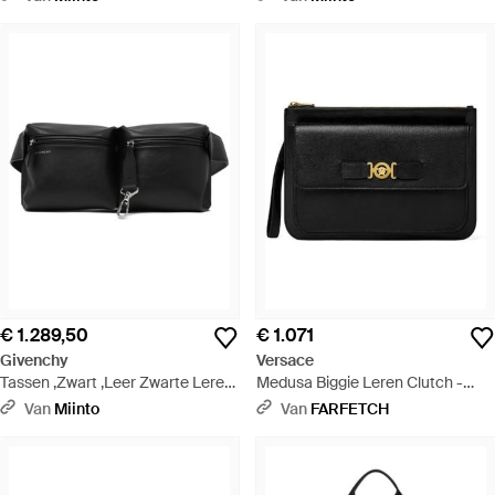
€ 1.289,50
€ 1.071
Givenchy
Versace
Tassen ,Zwart ,Leer Zwarte Leren
Medusa Biggie Leren Clutch -
Heuptas - Zwart
Zwart
Van
Miinto
Van
FARFETCH