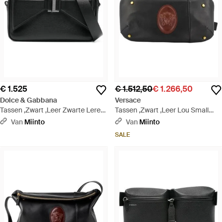
€ 1.525
€ 1.512,50
€ 1.266,50
Dolce & Gabbana
Versace
Tassen ,Zwart ,Leer Zwarte Leren
Tassen ,Zwart ,Leer Lou Small
Messenger Tas Met Rits - Zwart
Nappa Belt Bag - Zwart
Van
Miinto
Van
Miinto
SALE