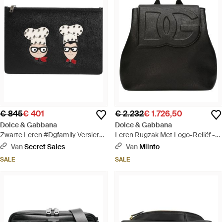
€ 845
€ 401
€ 2.232
€ 1.726,50
Dolce & Gabbana
Dolce & Gabbana
Zwarte Leren #Dgfamily Versierde
Leren Rugzak Met Logo-Reliëf -
Clutch Pouch Tas - Zwart
Zwart
Van
Secret Sales
Van
Miinto
SALE
SALE