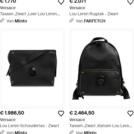
€ 1.770
€ 2.071
Versace
Versace
Tassen ,Zwart ,Leer Lou Leren
Lou Leren Rugzak - Zwart
Crossbodytas - Zwart
Van
Miinto
Van
FARFETCH
€ 1.986,50
€ 2.464,50
Versace
Versace
Lou Leren Schoudertas - Zwart
Tassen ,Zwart ,Katoen Lou Leren
Rugzak - Zwart
Van
Miinto
Van
Miinto