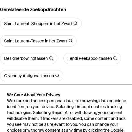
Gerelateerde zoekopdrachten
Saint Laurent-Shoppers in het Zwart
Saint Laurent-Tassen in het Zwart
Designerbowlingtassen
Fendi Peekaboo-tassen
Givenchy Antigona-tassen
Meer bekijken
We Care About Your Privacy
We store and access personal data, like browsing data or unique
identifiers, on your device. Selecting I Accept enables tracking
technologies. Selecting Reject All or withdrawing your consent
will disable them. If trackers are disabled, some content and ads
you see may not be as relevant to you. You can change your
Home
Shoppers voor dames
Saint Laurent-Shoppers
Mombasa
choices or withdraw consent at any time by clicking the Cookie
Kleine Tas