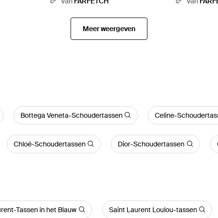
Van
FARFETCH
Van
FARF
Meer weergeven
Bottega Veneta-Schoudertassen
Celine-Schoudertas
Chloé-Schoudertassen
Dior-Schoudertassen
urent-Tassen in het Blauw
Saint Laurent Loulou-tassen