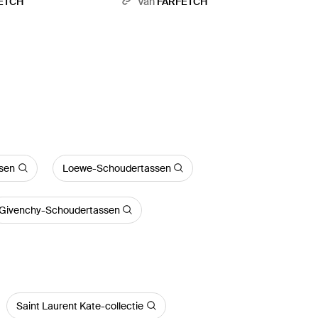
ETCH
Van
FARFETCH
sen
Loewe-Schoudertassen
Givenchy-Schoudertassen
Saint Laurent Kate-collectie