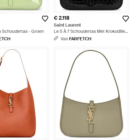
€ 2.118
t
Saint Laurent
en Schoudertas - Groen
Le 5 À 7 Schoudertas Met Krokodillen-
Reliëf - Zwart
ETCH
Van
FARFETCH