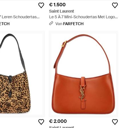
€ 1.500
t
Saint Laurent
 7 Leren Schoudertas
Le 5 À 7 Mini-Schoudertas Met Logo -
ranje
Metallic
ETCH
Van
FARFETCH
€ 2.000
t
Saint Laurent