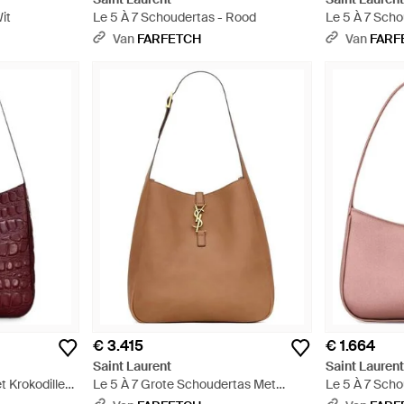
it
Le 5 À 7 Schoudertas - Rood
Le 5 À 7 Scho
Van
FARFETCH
Van
FARF
€ 3.415
€ 1.664
Saint Laurent
Saint Lauren
t Krokodillen-
Le 5 À 7 Grote Schoudertas Met
Le 5 À 7 Scho
Logoplakkaat - Bruin