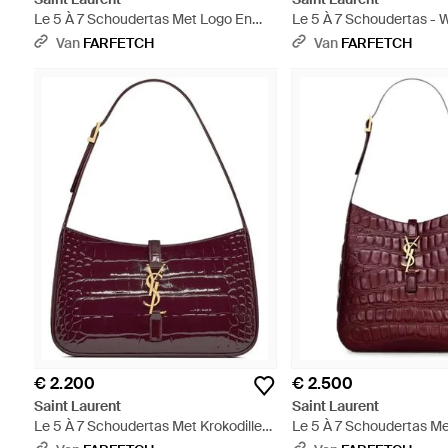
Le 5 À 7 Schoudertas Met Logo En
Le 5 À 7 Schoudertas - W
Hagedissen-Effect - Zwart
Van
FARFETCH
Van
FARFETCH
€ 2.200
€ 2.500
Saint Laurent
Saint Laurent
Le 5 À 7 Schoudertas Met Krokodillen-
Le 5 À 7 Schoudertas Me
Reliëf - Paars
Reliëf - Paars