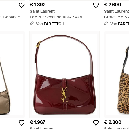
€ 1.392
€ 2.600
Saint Laurent
Saint Lauren
et Gebarsten
Le 5 À 7 Schoudertas - Zwart
Grote Le 5 À
Met Gesp - O
Van
FARFETCH
Van
FARF
€ 1.967
€ 2.800
Saint Laurent
Saint Lauren