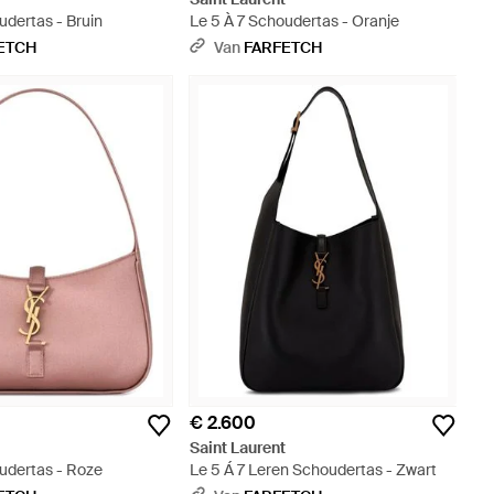
udertas - Bruin
Le 5 À 7 Schoudertas - Oranje
ETCH
Van
FARFETCH
€ 2.600
t
Saint Laurent
udertas - Roze
Le 5 Á 7 Leren Schoudertas - Zwart