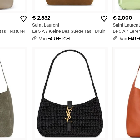
€ 2.832
€ 2.000
Saint Laurent
Saint Lauren
tas - Naturel
Le 5 À 7 Kleine Bea Suède Tas - Bruin
Le 5 À 7 Ler
Van
FARFETCH
Van
FARF