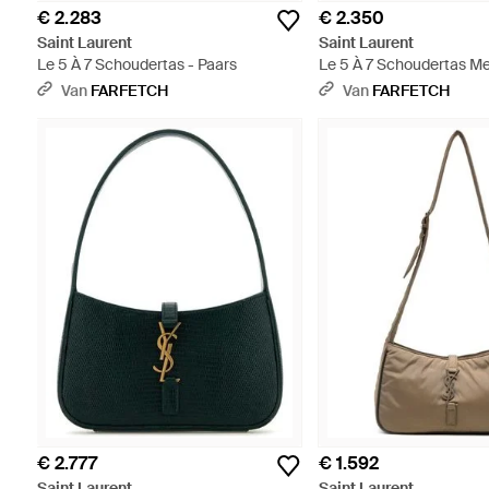
€ 2.283
€ 2.350
Saint Laurent
Saint Laurent
Le 5 À 7 Schoudertas - Paars
Le 5 À 7 Schoudertas M
Effect - Meerkleurig
Van
FARFETCH
Van
FARFETCH
€ 2.777
€ 1.592
Saint Laurent
Saint Laurent