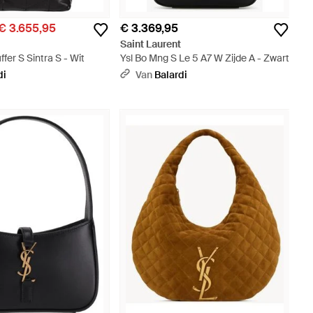
€ 3.655,95
€ 3.369,95
t
Saint Laurent
fer S Sintra S - Wit
Ysl Bo Mng S Le 5 A7 W Zijde A - Zwart
di
Van
Balardi