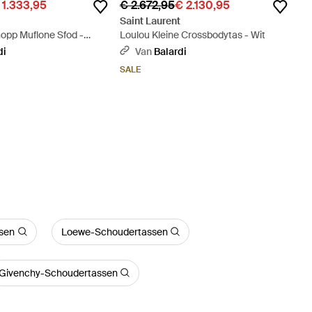
 1.333,95
€ 2.672,95
€ 2.130,95
t
Saint Laurent
hopp Muflone Sfod -
Loulou Kleine Crossbodytas - Wit
di
Van
Balardi
SALE
sen
Loewe-Schoudertassen
Givenchy-Schoudertassen