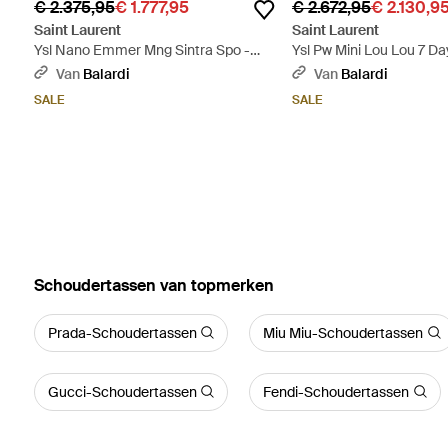
€ 2.375,95
€ 1.777,95
€ 2.672,95
€ 2.130,9
Saint Laurent
Saint Laurent
Ysl Nano Emmer Mng Sintra Spo -
Ysl Pw Mini Lou Lou 7 Da
Zwart
Van
Balardi
Van
Balardi
SALE
SALE
‪Schoudertassen‬ van topmerken
Prada-Schoudertassen
Miu Miu-Schoudertassen
Gucci-Schoudertassen
Fendi-Schoudertassen