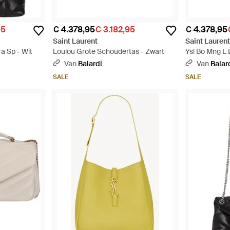
95
€ 4.378,95
€ 3.182,95
€ 4.378,95
Saint Laurent
Saint Lauren
ra Sp - Wit
Loulou Grote Schoudertas - Zwart
Ysl Bo Mng L 
Van
Balardi
Van
Balar
SALE
SALE