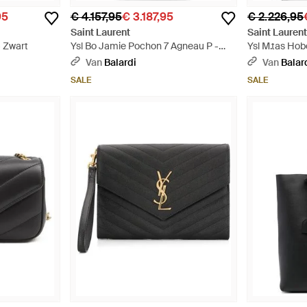
95
€ 4.157,95
€ 3.187,95
€ 2.226,95
Saint Laurent
Saint Lauren
- Zwart
Ysl Bo Jamie Pochon 7 Agneau P -
Ysl M.tas Ho
Zwart
Zwart
Van
Balardi
Van
Balar
SALE
SALE