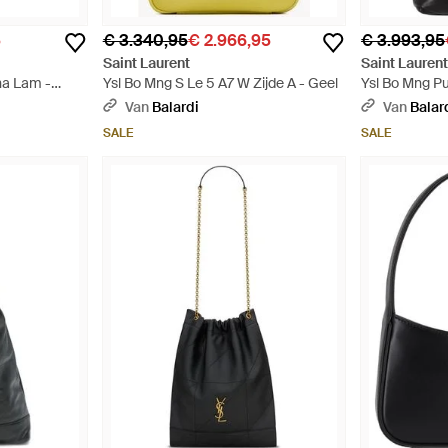
5
€ 3.340,95
€ 2.966,95
€ 3.993,95
Saint Laurent
Saint Lauren
na Lam -
Ysl Bo Mng S Le 5 A7 W Zijde A - Geel
Ysl Bo Mng Puf
Van
Balardi
Van
Balar
SALE
SALE