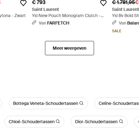
5
€ 793
€ 1.781,95
€
Saint Laurent
Saint Lauren
ytona - Zwart
Ysl New Pouch Monogram Clutch -
Ysl Bv Bold S
Zwart
Zwart
Van
FARFETCH
Van
Balar
SALE
Meer weergeven
Bottega Veneta-Schoudertassen
Celine-Schoudertas
Chloé-Schoudertassen
Dior-Schoudertassen