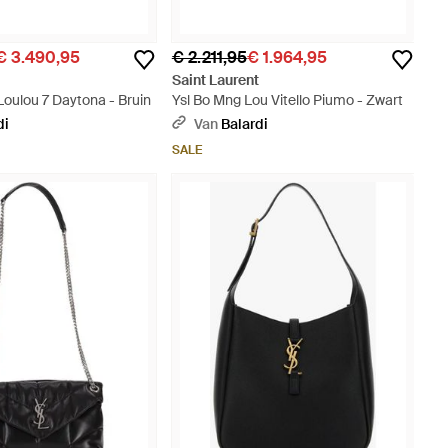
€ 3.490,95
€ 2.211,95
€ 1.964,95
t
Saint Laurent
Loulou 7 Daytona - Bruin
Ysl Bo Mng Lou Vitello Piumo - Zwart
di
Van
Balardi
SALE