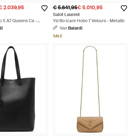
€ 2.039,95
€ 5.641,95
€ 5.010,95
t
Saint Laurent
bo 5 A7 Queens Ca -
Ysl Bo Icare Hobo 7 Velours - Metallic
di
Van
Balardi
SALE