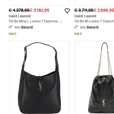
€ 4.378,95
€ 3.182,95
€ 3.711,95
€ 2.696,9
Saint Laurent
Saint Laurent
Ysl Bo Mng L Loulou 7 Daytona -
Ysl Bo M Loulou 7 Dayto
Naturel
Naturel
Van
Balardi
Van
Balardi
SALE
SALE