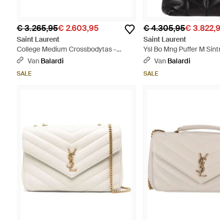
€ 3.265,95
€ 2.603,95
€ 4.305,95
€ 3.822,
Saint Laurent
Saint Laurent
College Medium Crossbodytas -
Ysl Bo Mng Puffer M Sint
Zwart
Van
Balardi
Van
Balardi
SALE
SALE