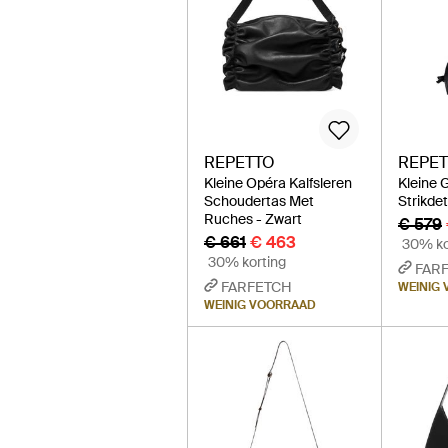
REPETTO
REPE
Kleine Opéra Kalfsleren
Kleine 
Schoudertas Met
Strikdet
Ruches - Zwart
€ 579
€ 661
€ 463
30% ko
30% korting
FAR
FARFETCH
WEINIG
WEINIG VOORRAAD