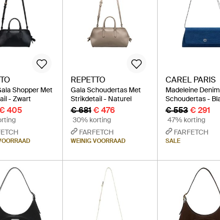
TTO
REPETTO
CAREL PARIS
Gala Shopper Met
Gala Schoudertas Met
Madeleine Deni
ail - Zwart
Strikdetail - Naturel
Schoudertas - B
€ 405
€ 681
€ 476
€ 553
€ 291
rting
30% korting
47% korting
FETCH
FARFETCH
FARFETCH
 VOORRAAD
WEINIG VOORRAAD
SALE