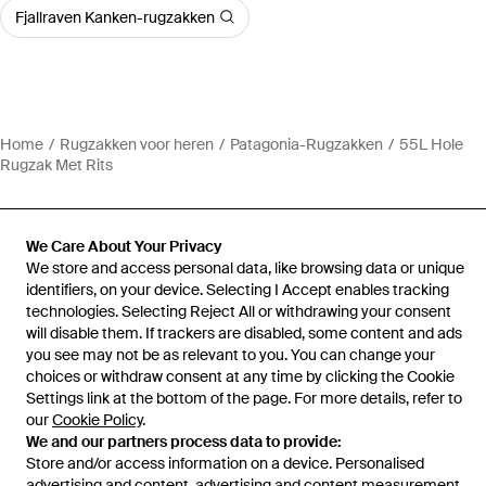
Fjallraven Kanken-rugzakken
Home
Rugzakken voor heren
Patagonia-Rugzakken
55L Hole
Rugzak Met Rits
We Care About Your Privacy
We store and access personal data, like browsing data or unique
Hulp en informatie
identifiers, on your device. Selecting I Accept enables tracking
technologies. Selecting Reject All or withdrawing your consent
will disable them. If trackers are disabled, some content and ads
you see may not be as relevant to you. You can change your
choices or withdraw consent at any time by clicking the Cookie
Settings link at the bottom of the page. For more details, refer to
our
Cookie Policy
.
We and our partners process data to provide:
Store and/or access information on a device. Personalised
advertising and content, advertising and content measurement,