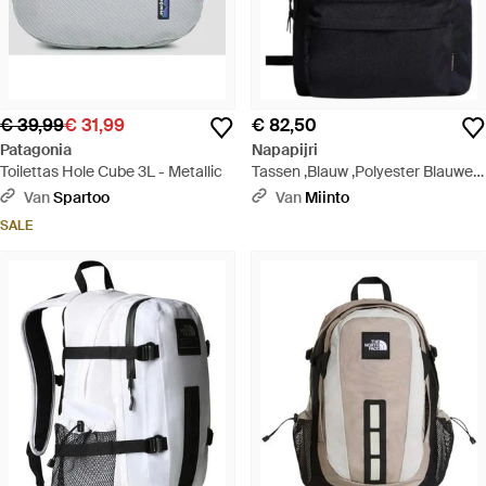
€ 39,99
€ 31,99
€ 82,50
Patagonia
Napapijri
Toilettas Hole Cube 3L - Metallic
Tassen ,Blauw ,Polyester Blauwe
Polyester Rugzak Met Ritssluiting
Van
Spartoo
Van
Miinto
- Zwart
SALE