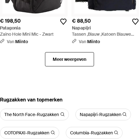
€ 198,50
€ 88,50
Patagonia
Napapijri
Zaino Hole Mini Mlc - Zwart
Tassen ,Blauw ,Katoen Blauwe
Katoenen Rugzak Met Logo -
Van
Miinto
Van
Miinto
Zwart
Meer weergeven
‪Rugzakken‬ van topmerken
The North Face-Rugzakken
Napapijri-Rugzakken
COTOPAXI-Rugzakken
Columbia-Rugzakken