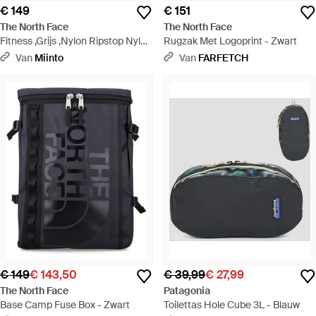
€ 149
€ 151
The North Face
The North Face
Fitness ,Grijs ,Nylon Ripstop Nylon
Rugzak Met Logoprint - Zwart
Borealis Rugzak Met Logo - Zwart
Van
Miinto
Van
FARFETCH
€ 149
€ 143,50
€ 39,99
€ 27,99
The North Face
Patagonia
Base Camp Fuse Box - Zwart
Toilettas Hole Cube 3L - Blauw