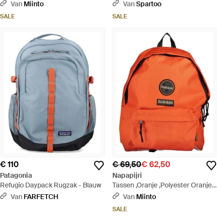
Van
Miinto
Van
Spartoo
SALE
SALE
€ 110
€ 69,50
€ 62,50
Patagonia
Napapijri
Refugio Daypack Rugzak - Blauw
Tassen ,Oranje ,Polyester Oranje
Rugzak Met Verstelbare Banden -
Van
FARFETCH
Van
Miinto
Oranje
SALE