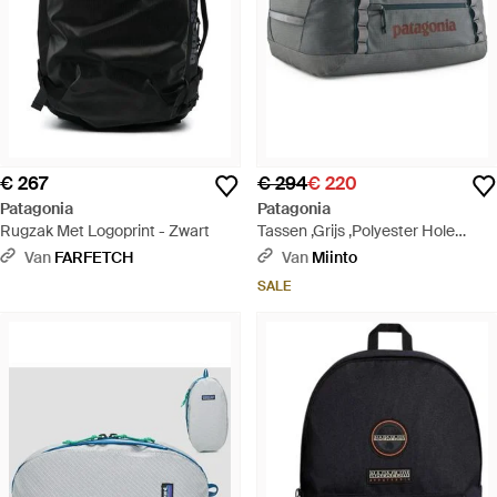
€ 267
€ 294
€ 220
Patagonia
Patagonia
Rugzak Met Logoprint - Zwart
Tassen ,Grijs ,Polyester Hole
Duffel 55L - Grijs
Van
FARFETCH
Van
Miinto
SALE