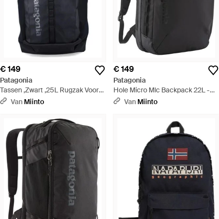
€ 149
€ 149
Patagonia
Patagonia
Tassen ,Zwart ,25L Rugzak Voor
Hole Micro Mlc Backpack 22L -
Dagelijks Gebruik - Blauw
Zwart
Van
Miinto
Van
Miinto