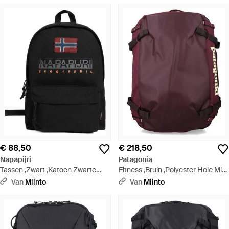
€ 88,50
€ 218,50
Napapijri
Patagonia
Tassen ,Zwart ,Katoen Zwarte
Fitness ,Bruin ,Polyester Hole Mlc
Katoenen Rugzak Met Logo -
Pack 45L - Paars
Van
Miinto
Van
Miinto
Zwart