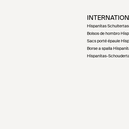
INTERNATIO
Hispanitas Schulterta
Bolsos de hombro Hisp
Sacs porté épaule Hisp
Borse a spalla Hispanita
Hispanitas-Schouderta