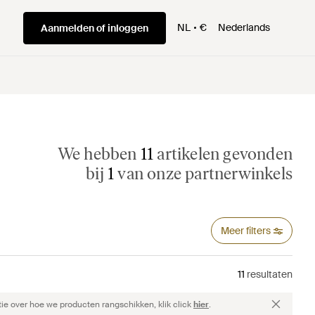
NL
€
Nederlands
Aanmelden of inloggen
We hebben
11
artikelen gevonden
bij
1
van onze partnerwinkels
Meer filters
11
resultaten
ie over hoe we producten rangschikken, klik click
hier
.