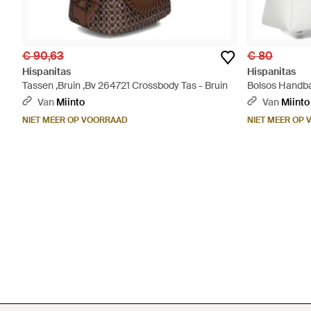
€ 90,63
€ 80
Hispanitas
Hispanitas
Tassen ,Bruin ,Bv 264721 Crossbody Tas - Bruin
Bolsos Handba
Van
Miinto
Van
Miinto
NIET MEER OP VOORRAAD
NIET MEER OP