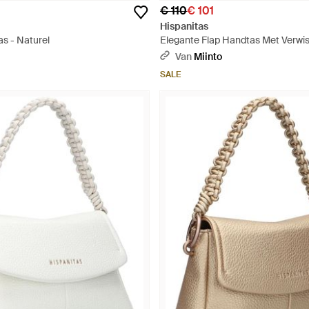
€ 110
€ 101
Hispanitas
s - Naturel
Elegante Flap Handtas Met Verwi
Banden - Zwart
Van
Miinto
SALE