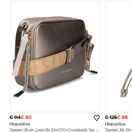
€ 114
€ 80
€ 125
€ 88
Hispanitas
Hispanitas
Tassen ,Bruin ,Leer Bv 264721.1 Crossbody Tas -
Tassen ,Bv 264