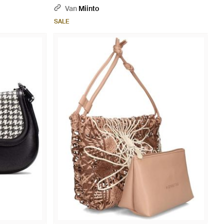
Van
Miinto
SALE