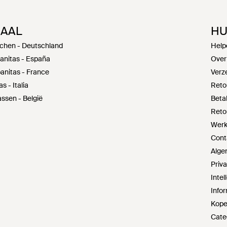
NAAL
HU
schen - Deutschland
Help
anitas - España
Over
anitas - France
Verz
s - Italia
Reto
ssen - België
Beta
Reto
Werke
Cont
Alge
Priv
Inte
Infor
Kope
Cate