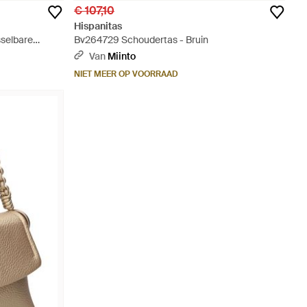
€ 107,10
Hispanitas
sselbare
Bv264729 Schoudertas - Bruin
Van
Miinto
NIET MEER OP VOORRAAD