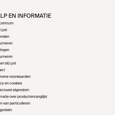
LP EN INFORMATIE
centrum
 Lyst
enden
urneren
lingen
urneren
n bij Lyst
act
mene voorwaarden
acy en cookies
llectueel eigendom
matie over productenranglijst
n van particulieren
gorieën