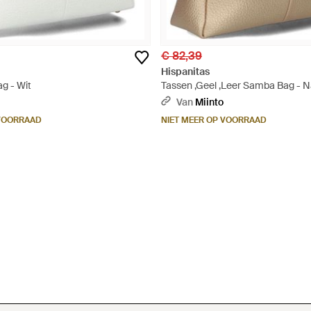
€ 82,39
Hispanitas
g - Wit
Tassen ,Geel ,Leer Samba Bag - N
Van
Miinto
 VOORRAAD
NIET MEER OP VOORRAAD