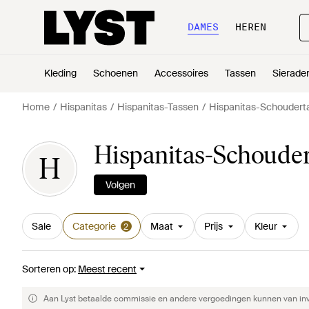
DAMES
HEREN
Kleding
Schoenen
Accessoires
Tassen
Sierade
Home
Hispanitas
Hispanitas-Tassen
Hispanitas-Schoudert
Hispanitas-Schouder
H
Volgen
Sale
Categorie
Maat
Prijs
Kleur
2
Sorteren op
:
Meest recent
Aan Lyst betaalde commissie en andere vergoedingen kunnen van invlo