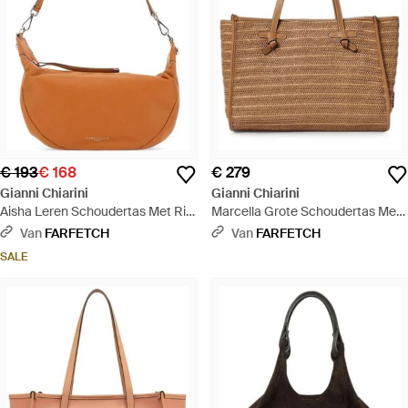
€ 193
€ 168
€ 279
Gianni Chiarini
Gianni Chiarini
Aisha Leren Schoudertas Met Rits
Marcella Grote Schoudertas Met
- Wit
Logopatch - Bruin
Van
FARFETCH
Van
FARFETCH
SALE