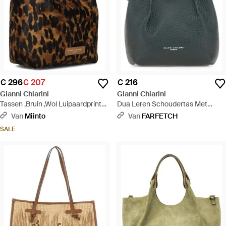
€ 296
€ 207
€ 216
Gianni Chiarini
Gianni Chiarini
Tassen ,Bruin ,Wol Luipaardprint
Dua Leren Schoudertas Met
Schoudertas Dua 11108 - Bruin
Textuur - Blauw
Van
Miinto
Van
FARFETCH
SALE