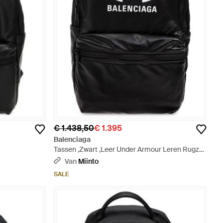
€ 1.438,50
€ 1.395
Balenciaga
Tassen ,Zwart ,Leer Under Armour Leren Rugzak
- Zwart
Van
Miinto
SALE