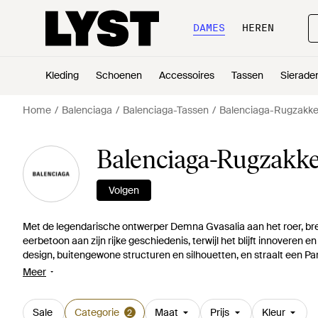
DAMES
HEREN
Kleding
Schoenen
Accessoires
Tassen
Sierade
Home
Balenciaga
Balenciaga-Tassen
Balenciaga-Rugzakk
Balenciaga-Rugzakke
Volgen
Met de legendarische ontwerper Demna Gvasalia aan het roer, b
eerbetoon aan zijn rijke geschiedenis, terwijl het blijft innoveren
design, buitengewone structuren en silhouetten, en straalt een Pari
Balenciaga zijn tot in de perfectie gemaakt uit de beste leersoorte
Meer
een nonchalante, streetstyle uitstraling vinden deze ontwerpen de 
Sale
Categorie
Maat
Prijs
Kleur
2