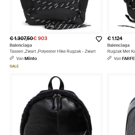
€ 1.307,50
€ 903
€ 1.124
Balenciaga
Balenciaga
Tassen ,Zwart ,Polyester Hike Rugzak - Zwart
Rugzak Met Kar
Van
Miinto
Van
FARF
SALE