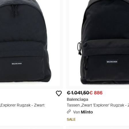
€ 1.041,50
€ 886
Balenciaga
,Explorer Rugzak - Zwart
Tassen ,Zwart 'Explorer' Rugzak -
Van
Miinto
SALE