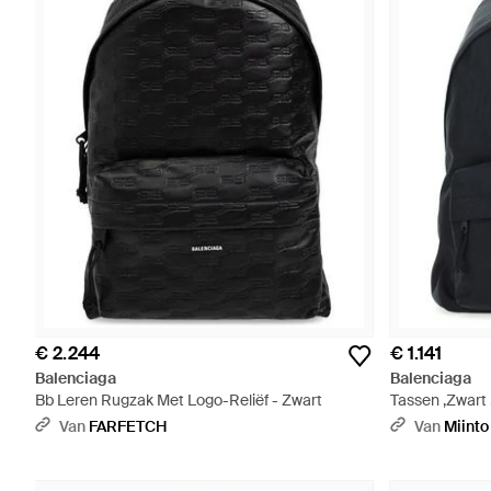
€ 2.244
€ 1.141
Balenciaga
Balenciaga
Bb Leren Rugzak Met Logo-Reliëf - Zwart
Tassen ,Zwart 
Van
FARFETCH
Van
Miinto