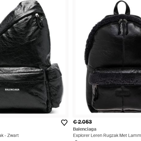
€ 2.053
Balenciaga
k - Zwart
Explorer Leren Rugzak Met Lammy