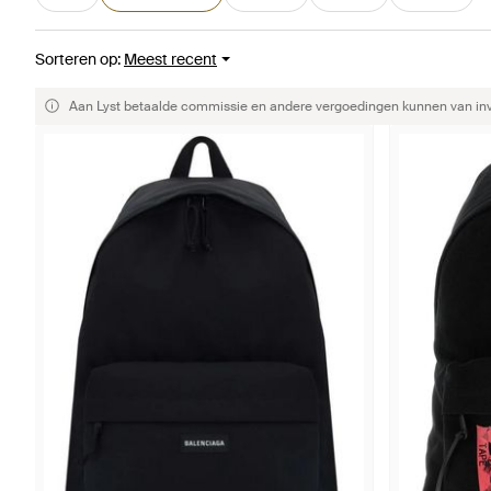
Sorteren op
:
Meest recent
Aan Lyst betaalde commissie en andere vergoedingen kunnen van invlo