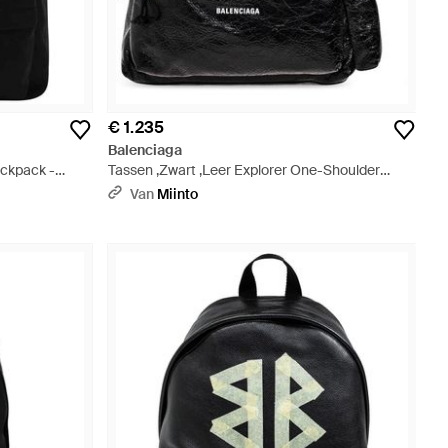
€ 1.235
Balenciaga
ackpack -
Tassen ,Zwart ,Leer Explorer One-Shoulder
Backpack - Zwart
Van
Miinto