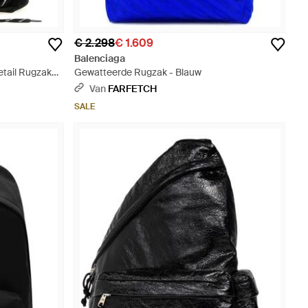
€ 2.298
€ 1.609
Balenciaga
etail Rugzak
Gewatteerde Rugzak - Blauw
Van
FARFETCH
SALE