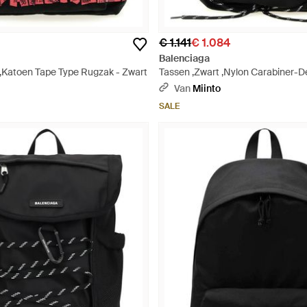
€ 1.141
€ 1.084
Balenciaga
 ,Katoen Tape Type Rugzak - Zwart
Tassen ,Zwart ,Nylon Carabiner-D
Met Vetersluiting - Zwart
Van
Miinto
SALE