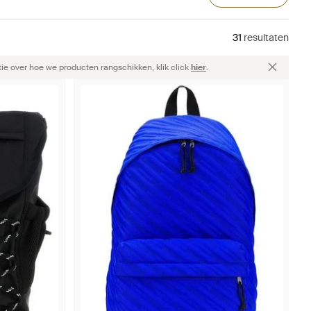
31
resultaten
ie over hoe we producten rangschikken, klik click
hier
.