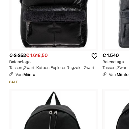
€ 2.252
€ 1.618,50
€ 1.540
Balenciaga
Balenciaga
Tassen ,Zwart ,Katoen Explorer Rugzak - Zwart
Tassen ,Zwart
Print - Zwart
Van
Miinto
Van
Miinto
SALE