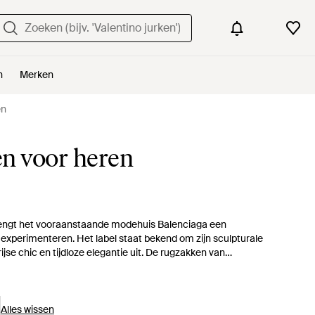
n
Merken
en
n voor heren
rengt het vooraanstaande modehuis Balenciaga een
 en experimenteren. Het label staat bekend om zijn sculpturale
jse chic en tijdloze elegantie uit. De rugzakken van
n, en vomen een ultrahippe aanvulling op je citytrip-look. Met
perfecte balans tussen luxe en functionaliteit.
Alles wissen