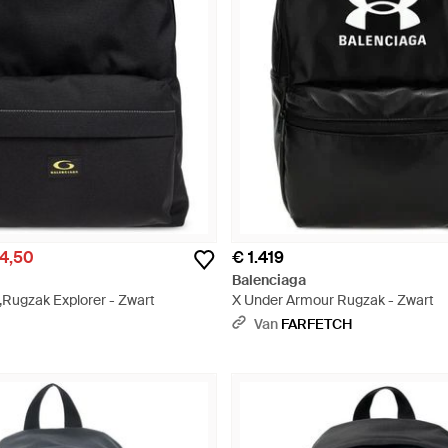
4,50
€ 1.419
Balenciaga
,Rugzak Explorer - Zwart
X Under Armour Rugzak - Zwart
Van
FARFETCH