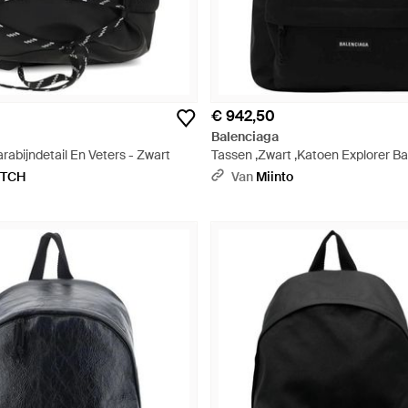
€ 942,50
Balenciaga
abijndetail En Veters - Zwart
Tassen ,Zwart ,Katoen Explorer B
Zwart
ETCH
Van
Miinto