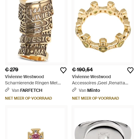
€ 279
€ 190,54
Vivienne Westwood
Vivienne Westwood
Scharnierende Ringen Met
Accessoires ,Geel ,Renatta
Gegraveerd Logo - Metallic
Ring - Metallic
Van
FARFETCH
Van
Miinto
NIET MEER OP VOORRAAD
NIET MEER OP VOORRAAD