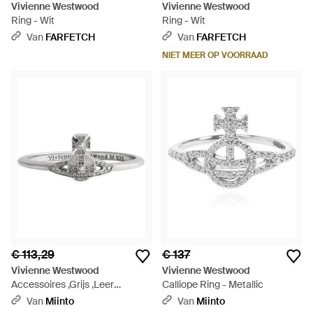
Vivienne Westwood
Vivienne Westwood
Ring - Wit
Ring - Wit
Van
FARFETCH
Van
FARFETCH
NIET MEER OP VOORRAAD
€ 113,29
€ 137
Vivienne Westwood
Vivienne Westwood
Accessoires ,Grijs ,Leer
Calliope Ring - Metallic
Zilveren Oslo Ring Orb Kralen
Van
Miinto
Van
Miinto
Ontwerp - Wit