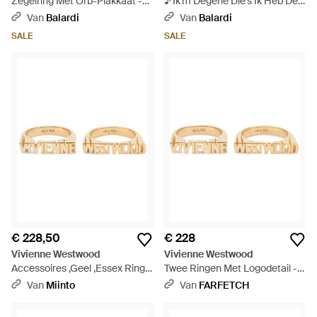
Zegelring Met Orb-Plakkaat -
♪ Ik'm Degene Die's Ik Heb De
Roze
Macht ♪ - Blauw
Van
Balardi
Van
Balardi
SALE
SALE
€ 228,50
€ 228
Vivienne Westwood
Vivienne Westwood
Accessoires ,Geel ,Essex Ring
Twee Ringen Met Logodetail -
Set - Naturel
Naturel
Van
Miinto
Van
FARFETCH