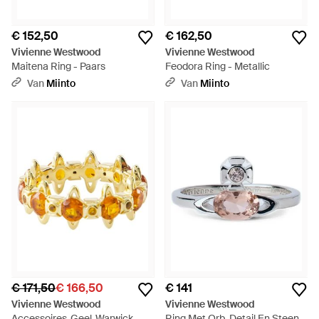
€ 152,50
€ 162,50
Vivienne Westwood
Vivienne Westwood
Maitena Ring - Paars
Feodora Ring - Metallic
Van
Miinto
Van
Miinto
€ 171,50
€ 166,50
€ 141
Vivienne Westwood
Vivienne Westwood
Accessoires ,Geel ,Warwick
Ring Met Orb-Detail En Steen -