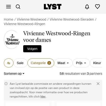
Home
Vivienne Westwood
Vivienne Westwood-Sieraden
Vivienne Westwood-Ringen
Vivienne Westwood-Ringen
voor dames
Volgen
Sale
Categorie
Maat
Prijs
Kleur
2
Sorteren op
58
resultaten
van
3
partners
Aan Lyst betaalde commissie en andere vergoedingen kunnen
van invloed zijn op de positie van een product in deze
zoekopdracht. Voor meer informatie over hoe we producten
rangschikken, klik click
hier
.