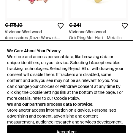
€ 175,10
€ 241
Vivienne Westwood
Vivienne Westwood
Accessoires ,Roze ,Warwick
Orb Ring Met Hart - Metallic
Ring - Roze
Van
Miinto
Van
FARFETCH
We Care About Your Privacy
We Care About Your Privacy
NIET MEER OP VOORRAAD
NIET MEER OP VOORRAAD
We store and access personal data, like browsing data or
We store and access personal data, like browsing data or
unique identifiers, on your device. Selecting I Accept enables
unique identifiers, on your device. Selecting I Accept enables
tracking technologies. Selecting Reject All or withdrawing your
tracking technologies. Selecting Reject All or withdrawing your
consent will disable them. If trackers are disabled, some
consent will disable them. If trackers are disabled, some
content and ads you see may not be as relevant to you. You
content and ads you see may not be as relevant to you. You
can change your choices or withdraw consent at any time by
can change your choices or withdraw consent at any time by
clicking the Cookie Settings link at the bottom of the page. For
clicking the Cookie Settings link at the bottom of the page. For
more details, refer to our
more details, refer to our
Cookie Policy
Cookie Policy
.
.
We and our partners process data to provide:
We and our partners process data to provide:
Store and/or access information on a device. Personalised
Store and/or access information on a device. Personalised
advertising and content, advertising and content
advertising and content, advertising and content
measurement, audience research and services development.
measurement, audience research and services development.
Accepteer
Accepteer