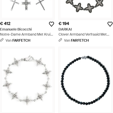
€ 412
€ 194
Emanuele Bicocchi
DARKAI
Notre-Dame Armband Met Kruis
Clover Armband Verfraaid Met
Bedel - Metallic
Kristallen - Wit
Van
FARFETCH
Van
FARFETCH