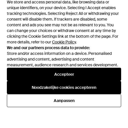
We store and access personal data, like browsing data or
unique identifiers, on your device. Selecting I Accept enables
tracking technologies. Selecting Reject All or withdrawing your
consent will disable them. If trackers are disabled, some
1
/
2
content and ads you see may not be as relevant to you. You
can change your choices or withdraw consent at any time by
clicking the Cookie Settings link at the bottom of the page. For
Eerder verkocht bij:
ASOS
more details, refer to our
Cookie Policy
.
We and our partners process data to provide:
Store and/or access information on a device. Personalised
advertising and content, advertising and content
measurement, audience research and services development.
Accepteer
Noodzakelijke cookies accepteren
Hulp en informatie
Aanpassen