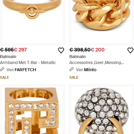
€ 595
€ 297
€ 398,50
€ 200
Balmain
Balmain
Armband Met T-Bar - Metallic
Accessoires ,Geel ,Messing
Ketting Ring - Metallic
Van
FARFETCH
Van
Miinto
SALE
SALE