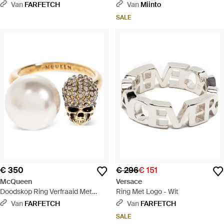
Metallic
Double G En Bloemhanger -
Van
FARFETCH
Van
Miinto
Metallic
SALE
€ 350
€ 296
€ 151
McQueen
Versace
Doodskop Ring Verfraaid Met
Ring Met Logo - Wit
Parel - Wit
Van
FARFETCH
Van
FARFETCH
SALE