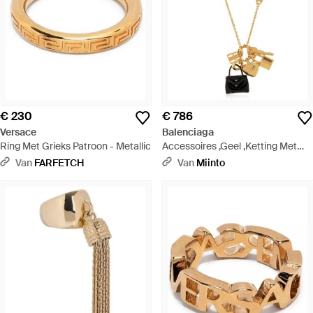
€ 230
€ 786
Versace
Balenciaga
Ring Met Grieks Patroon - Metallic
Accessoires ,Geel ,Ketting Met
Bedels - Metallic
Van
FARFETCH
Van
Miinto