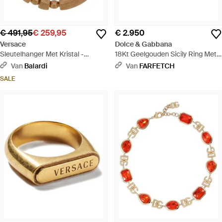
€ 491,95
€ 259,95
€ 2.950
Versace
Dolce & Gabbana
Sleutelhanger Met Kristal -
18Kt Geelgouden Sicily Ring Met
Metallic
Saffier - Metallic
Van
Balardi
Van
FARFETCH
SALE